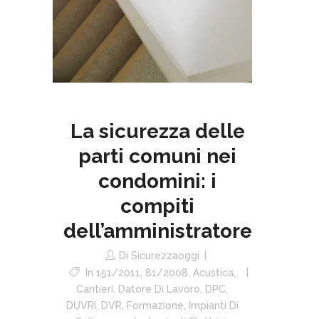
La sicurezza delle
parti comuni nei
condomini: i
compiti
dell’amministratore
Di
Sicurezzaoggi
In
151/2011
,
81/2008
,
Acustica
,
Cantieri
,
Datore Di Lavoro
,
DPC
,
DUVRI
,
DVR
,
Formazione
,
Impianti Di