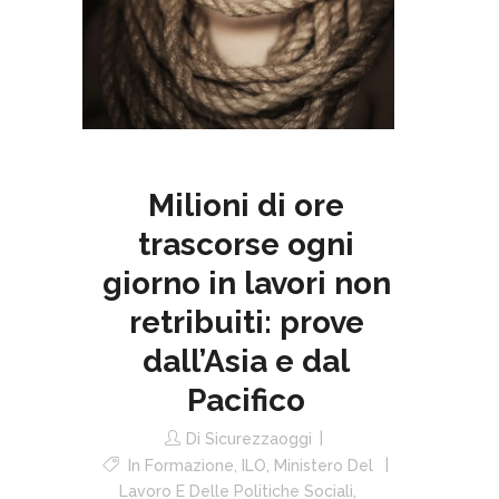
Milioni di ore
trascorse ogni
giorno in lavori non
retribuiti: prove
dall’Asia e dal
Pacifico
Di
Sicurezzaoggi
In
Formazione
,
ILO
,
Ministero Del
Lavoro E Delle Politiche Sociali
,