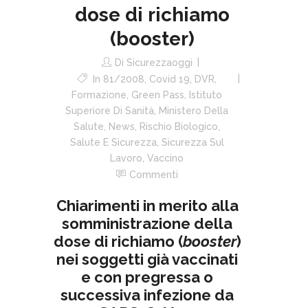
dose di richiamo
(booster)
Di
Sicurezzaoggi
In
81/2008
,
Covid 19
,
DVR
,
Formazione
,
Green Pass
,
Istituto
Superiore Di Sanità
,
Ministero Della
Salute
,
News
,
Rischio Biologico
,
Salute E Sicurezza
,
Sicurezza Sul
Lavoro
,
Vaccino
Commenti
Chiarimenti in merito alla
somministrazione della
dose di richiamo (
booster
)
nei soggetti già vaccinati
e con pregressa o
successiva infezione da