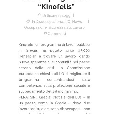
“Kinofelis”
Di
Sicurezzaoggi
In
Disoccupazione
,
ILO
,
News
,
Occupazione
,
Sicurezza Sul Lavoro
Commenti
Kinofelis, un programma di lavori pubblici
in Grecia, ha aiutato circa 45.000
beneficiari a trovare un lavoro, dando
nuova speranza alle comunità nel paese
scosso dalla crisi. La Commissione
europea ha chiesto all’ILO di migliorare il
programma concentrandosi sulle
competenze, sulla protezione sociale e
sul pagamento del salario minimo.
KERATSINI, Grecia (Notizie dell’ILO) – In
un paese come la Grecia – dove due
lavoratori su dieci sono disoccupati – non