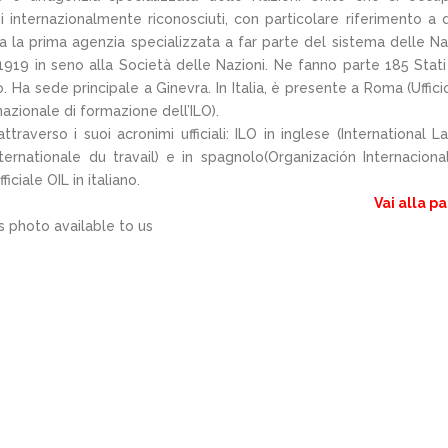
i internazionalmente riconosciuti, con particolare riferimento a q
stata la prima agenzia specializzata a far parte del sistema delle Na
1919 in seno alla Società delle Nazioni. Ne fanno parte 185 Stati
o. Ha sede principale a Ginevra. In Italia, è presente a Roma (Uffici
rnazionale di formazione dell’ILO).
averso i suoi acronimi ufficiali: ILO in inglese (International L
nternationale du travail) e in spagnolo(Organización Internaciona
iciale OIL in italiano.
Vai alla p
s photo available to us