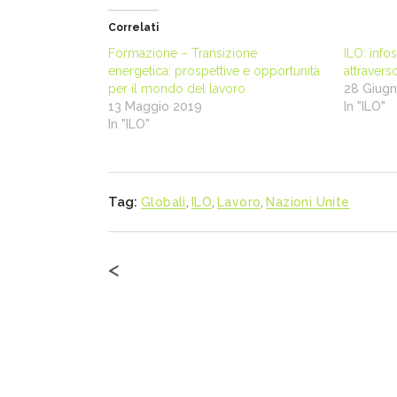
Correlati
Formazione – Transizione
ILO: infos
energetica: prospettive e opportunità
attravers
per il mondo del lavoro
28 Giug
13 Maggio 2019
In "ILO"
In "ILO"
Tag:
Globali
,
ILO
,
Lavoro
,
Nazioni Unite
<