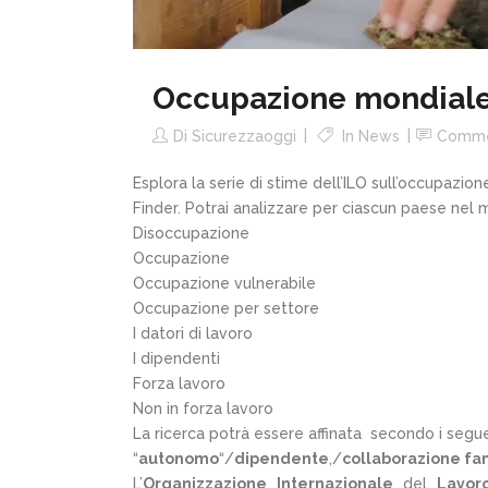
Occupazione mondiale 
Di
Sicurezzaoggi
In
News
Comme
Esplora la serie di stime dell’ILO sull’occupazio
Finder. Potrai analizzare per ciascun paese nel 
Disoccupazione
Occupazione
Occupazione vulnerabile
Occupazione per settore
I datori di lavoro
I dipendenti
Forza lavoro
Non in forza lavoro
La ricerca potrà essere affinata secondo i segue
“
autonomo
“/
dipendente
,/
collaborazione fa
L’
Organizzazione
Internazionale
del
Lavor