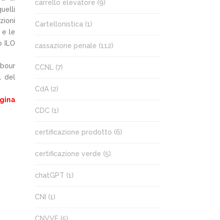
carrello elevatore
(9)
uelli
zioni
Cartellonistica
(1)
 e le
o ILO
cassazione penale
(112)
abour
CCNL
(7)
l del
CdA
(2)
agina
CDC
(1)
certificazione prodotto
(6)
certificazione verde
(5)
chatGPT
(1)
CNI
(1)
CNVVF
(5)