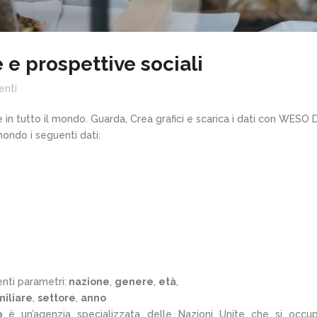
e prospettive sociali
nti
ne in tutto il mondo. Guarda, Crea grafici e scarica i dati con WESO 
mondo i seguenti dati:
nti parametri:
nazione
,
genere
,
età
,
miliare
,
settore
,
anno
o
è un’agenzia specializzata delle Nazioni Unite che si occu