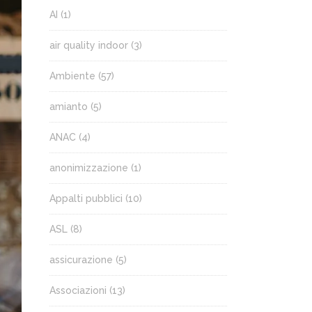
AI
(1)
air quality indoor
(3)
Ambiente
(57)
amianto
(5)
ANAC
(4)
anonimizzazione
(1)
Appalti pubblici
(10)
ASL
(8)
assicurazione
(5)
Associazioni
(13)