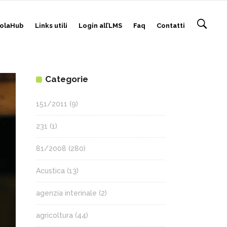
olaHub
Links utili
Login all’LMS
Faq
Contatti
Categorie
151/2011
(9)
231
(1)
81/2008
(280)
Acustica
(13)
agenzia interinale
(2)
agricoltura
(44)