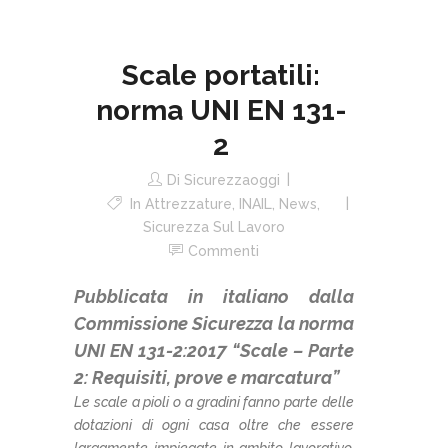
Scale portatili:
norma UNI EN 131-
2
Di
Sicurezzaoggi
In
Attrezzature
,
INAIL
,
News
,
Sicurezza Sul Lavoro
Commenti
Pubblicata in italiano dalla
Commissione Sicurezza la norma
UNI EN 131-2:2017 “Scale – Parte
2: Requisiti, prove e marcatura”
Le scale a pioli o a gradini fanno parte delle
dotazioni di ogni casa oltre che essere
largamente impiegate in ambito lavorativo.