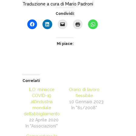
Traduzione a cura di Mario Padroni
Condividi:
Mi piace:
Correlati
ILO: minacce
Orario di lavoro
COVID-19
flessibile
all’industria
10 Gennaio 2023
mondiale
In "81/2008"
dell’abbigliamento
22 Aprile 2020
In "Associazioni"