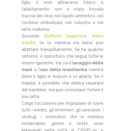
figlio il virus attraverso l’utero o
l’allattamento: non è stata trovata
traccia del virus nel liquido amniotico, nel
cordone ombelicale, nel colostro o nel
latte materno.
Secondo l’
Istituto Superiore della
Sanità
,
se la mamma sta bene può
allattare tranquillamente. Se ha qualche
sintomo, è opportuno che segua tutte le
misure igieniche, tra cui il
lavaggio delle
mani
e l’
uso della mascherina
mentre
tiene il figlio in braccio e lo allatta. Se è
malata, è possibile che debba separarsi
dal bambino, ma può comunque fornire il
suo latte.
Colgo l’occasione per ringraziare di cuore
tutti i medici, gli infermieri, gli operatori, i
virologi, i ricercatori che in maniera
instancabile, giorno e notte, sono
impegnati nella lotta al COVID-19, e