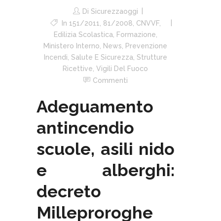
Di
Sicurezzaoggi
In
151/2011
,
81/2008
,
CNVVF
,
Edilizia Scolastica
,
Formazione
,
Ministero Interno
,
News
,
Prevenzione
Incendi
,
Salute E Sicurezza
,
Strutture
Ricettive
,
Vigili Del Fuoco
Commenti
Adeguamento
antincendio
scuole, asili nido
e alberghi:
decreto
Milleproroghe