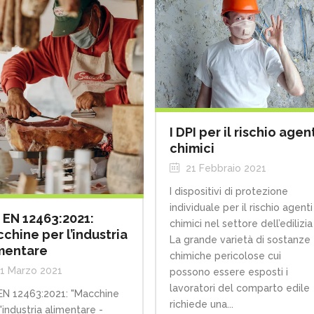
I DPI per il rischio agen
chimici
21 Febbraio 2021
I dispositivi di protezione
individuale per il rischio agenti
 EN 12463:2021:
chimici nel settore dell’edilizia
chine per l’industria
La grande varietà di sostanze
mentare
chimiche pericolose cui
1 Marzo 2021
possono essere esposti i
lavoratori del comparto edile
EN 12463:2021: "Macchine
richiede una...
l'industria alimentare -