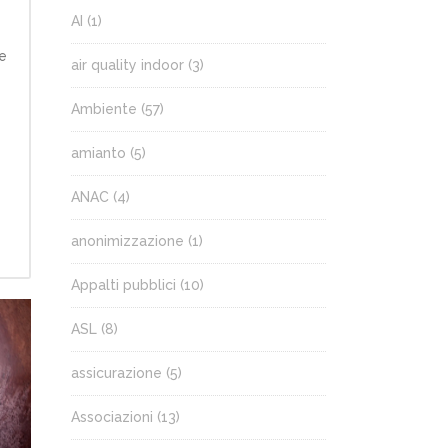
AI
(1)
ne
air quality indoor
(3)
Ambiente
(57)
amianto
(5)
ANAC
(4)
anonimizzazione
(1)
Appalti pubblici
(10)
ASL
(8)
assicurazione
(5)
Associazioni
(13)