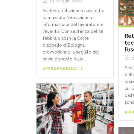
14 Maggio 2020
Evidente relazione causale tra
la mancata formazione e
informazione del lavoratore e
l'evento. Con sentenza del 28
Ret
febbraio 2019 la Corte
tec
d'appello di Bologna,
l’u
provvedendo, a seguito del
2
rinvio disposto dalla...
Scel
APPROFONDISCI
dell
utili
cui c
dall’
sono 
APP