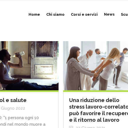
Home
Chi siamo
Corsi e servizi
News
Scu
Una riduzione dello
ol e salute
stress lavoro-correlat
 Giugno 2022
può favorire il recuper
 "1 persona ogni 10
e il ritorno al lavoro
ndi nel mondo muore a
22 Giugno 2021