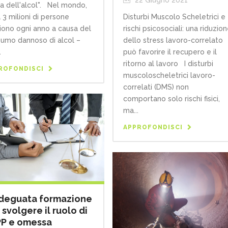
a dell'alcol". Nel mondo,
Disturbi Muscolo Scheletrici e
a 3 milioni di persone
rischi psicosociali: una riduzio
ono ogni anno a causa del
dello stress lavoro-correlato
umo dannoso di alcol –
può favorire il recupero e il
.
ritorno al lavoro I disturbi
ROFONDISCI
muscoloscheletrici lavoro-
correlati (DMS) non
comportano solo rischi fisici,
ma...
APPROFONDISCI
deguata formazione
 svolgere il ruolo di
P e omessa