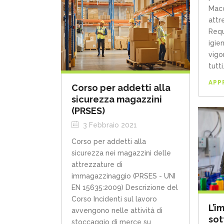
Macc
attr
Requ
igie
vigo
tutti.
APP
Corso per addetti alla
sicurezza magazzini
(PRSES)
3 Febbraio 2021
Corso per addetti alla
sicurezza nei magazzini delle
attrezzature di
immagazzinaggio (PRSES - UNI
EN 15635:2009) Descrizione del
Corso Incidenti sul lavoro
L’i
avvengono nelle attività di
sot
stoccaggio di merce su