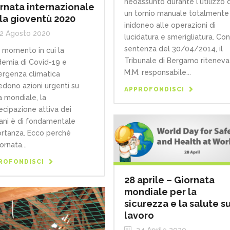
neoassunto durante l'utilizzo d
rnata internazionale
un tornio manuale totalmente
la gioventù 2020
inidoneo alle operazioni di
2 Agosto 2020
lucidatura e smerigliatura. Co
sentenza del 30/04/2014, il
n momento in cui la
Tribunale di Bergamo riteneva
emia di Covid-19 e
M.M. responsabile...
ergenza climatica
iedono azioni urgenti su
APPROFONDISCI
a mondiale, la
ecipazione attiva dei
ani è di fondamentale
rtanza. Ecco perché
ornata...
ROFONDISCI
28 aprile – Giornata
mondiale per la
sicurezza e la salute su
lavoro