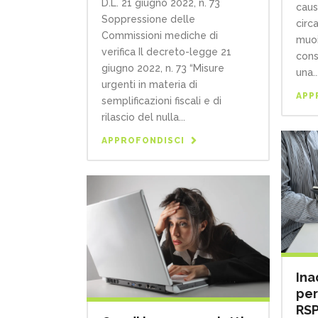
D.L. 21 giugno 2022, n. 73
caus
Soppressione delle
circ
Commissioni mediche di
muoi
verifica Il decreto-legge 21
cons
giugno 2022, n. 73 “Misure
una..
urgenti in materia di
APP
semplificazioni fiscali e di
rilascio del nulla...
APPROFONDISCI
Ina
per
RSP