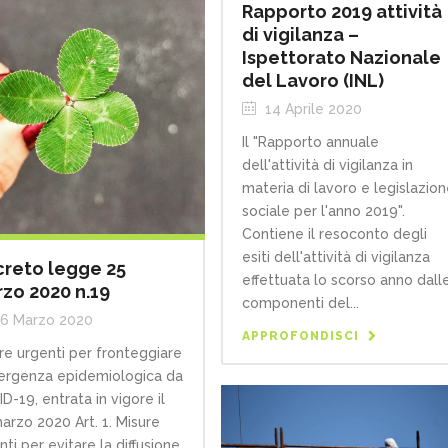
Rapporto 2019 attività
di vigilanza –
Ispettorato Nazionale
del Lavoro (INL)
14 Aprile 2020
Il "Rapporto annuale
dell'attività di vigilanza in
materia di lavoro e legislazio
sociale per l'anno 2019".
Contiene il resoconto degli
esiti dell'attività di vigilanza
reto legge 25
effettuata lo scorso anno dall
zo 2020 n.19
componenti del...
6 Marzo 2020
APPROFONDISCI
re urgenti per fronteggiare
ergenza epidemiologica da
D-19, entrata in vigore il
arzo 2020 Art. 1. Misure
nti per evitare la diffusione