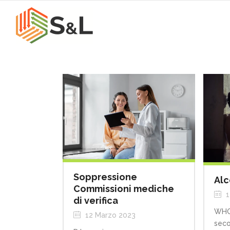
Soppressione
Alc
Commissioni mediche
1
di verifica
WHO:
12 Marzo 2023
seco