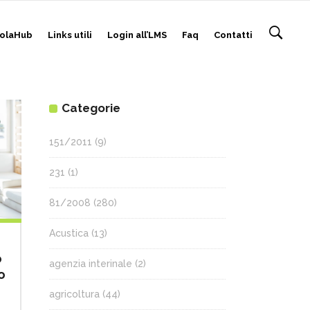
olaHub
Links utili
Login all’LMS
Faq
Contatti
Categorie
151/2011
(9)
231
(1)
81/2008
(280)
Acustica
(13)
o
agenzia interinale
(2)
o
agricoltura
(44)