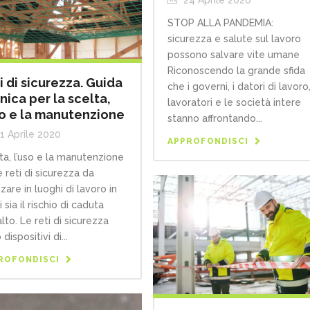
24 Aprile 2020
STOP ALLA PANDEMIA:
sicurezza e salute sul lavoro
possono salvare vite umane
Riconoscendo la grande sfida
i di sicurezza. Guida
che i governi, i datori di lavoro,
nica per la scelta,
lavoratori e le società intere
so e la manutenzione
stanno affrontando...
1 Aprile 2020
APPROFONDISCI
ta, l’uso e la manutenzione
e reti di sicurezza da
zzare in luoghi di lavoro in
i sia il rischio di caduta
alto. Le reti di sicurezza
dispositivi di...
ROFONDISCI