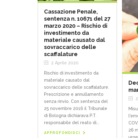
Cassazione Penale,
sentenza n. 10671 del 27
marzo 2020 – Rischio di
investimento da
materiale causato dal
sovraccarico delle
scaffalature
2 Aprile 2020
Rischio di investimento da
materiale causato dal
Dec
sovraccarico delle scaffalature.
mar
Prescrizione e annullamento
2
senza rinvio. Con sentenza del
25 novembre 2016 il Tribunale
Misu
di Bologna dichiarava P.T.
l'em
responsabile del reato di...
COVI
26 m
APPROFONDISCI
urge