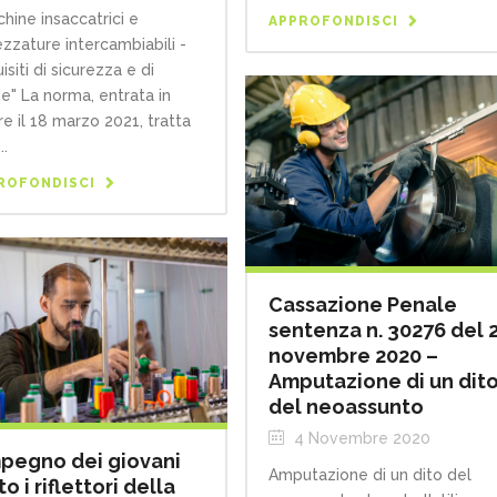
hine insaccatrici e
APPROFONDISCI
ezzature intercambiabili -
isiti di sicurezza e di
ne" La norma, entrata in
re il 18 marzo 2021, tratta
..
ROFONDISCI
Cassazione Penale
sentenza n. 30276 del 
novembre 2020 –
Amputazione di un dit
del neoassunto
4 Novembre 2020
mpegno dei giovani
Amputazione di un dito del
to i riflettori della