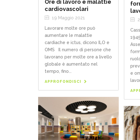
Ore di lavoro e malattie
for
cardiovascolari
lav
19 Maggio 2021
2
Lavorare molte ore può
Cass
aumentare le malattie
1945
cardiache e ictus, dicono ILO e
Asse
OMS Il numero di persone che
form
lavorano per molte ore a livello
ruol
globale è aumentato nel
prev
tempo, fino...
e om
lavor
APPROFONDISCI
APP