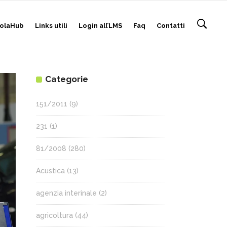
olaHub
Links utili
Login all’LMS
Faq
Contatti
Categorie
151/2011
(9)
231
(1)
81/2008
(280)
Acustica
(13)
agenzia interinale
(2)
agricoltura
(44)