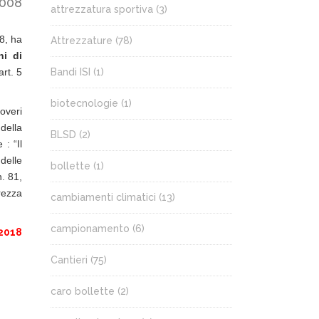
2008
attrezzatura sportiva
(3)
8, ha
Attrezzature
(78)
hi di
Bandi ISI
(1)
art. 5
biotecnologie
(1)
overi
della
BLSD
(2)
: “Il
delle
bollette
(1)
n. 81,
rezza
cambiamenti climatici
(13)
campionamento
(6)
 2018
Cantieri
(75)
caro bollette
(2)