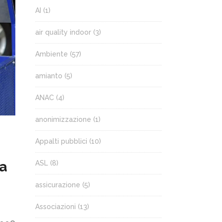
AI
(1)
air quality indoor
(3)
Ambiente
(57)
amianto
(5)
ANAC
(4)
anonimizzazione
(1)
Appalti pubblici
(10)
za
ASL
(8)
assicurazione
(5)
Associazioni
(13)