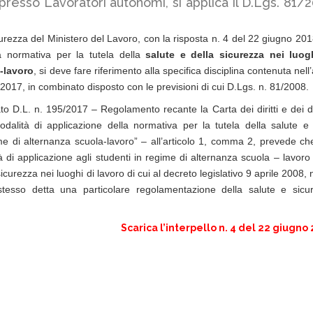
presso Lavoratori autonomi, si applica il D.Lgs. 81/
curezza del Ministero del Lavoro, con la risposta n. 4 del 22 giugno 201
la normativa per la tutela della
salute e della sicurezza nei luog
-lavoro
, si deve fare riferimento alla specifica disciplina contenuta nell’
2017, in combinato disposto con le previsioni di cui D.Lgs. n. 81/2008.
tato D.L. n. 195/2017 – Regolamento recante la Carta dei diritti e dei d
odalità di applicazione della normativa per la tutela della salute e 
ime di alternanza scuola-lavoro” – all’articolo 1, comma 2, prevede che 
à di applicazione agli studenti in regime di alternanza scuola – lavoro 
sicurezza nei luoghi di lavoro di cui al decreto legislativo 9 aprile 2008, 
 stesso detta una particolare regolamentazione della salute e sicu
Scarica l’interpello n. 4 del 22 giugno