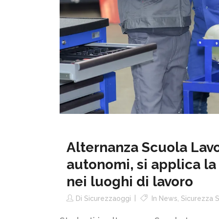
Alternanza Scuola Lavor
autonomi, si applica la
nei luoghi di lavoro
Di
Sicurezzaoggi
In
News
,
Sicurezza 