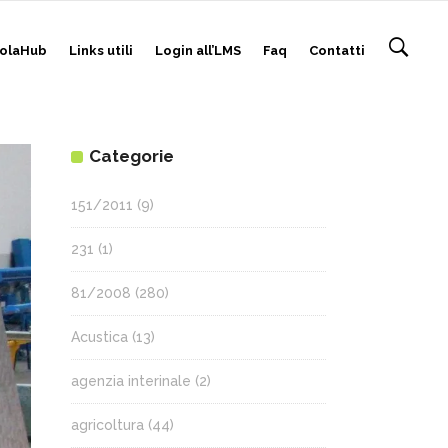
olaHub
Links utili
Login all’LMS
Faq
Contatti
Categorie
151/2011
(9)
231
(1)
81/2008
(280)
Acustica
(13)
agenzia interinale
(2)
agricoltura
(44)