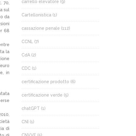
carrello elevatore
(9)
. 70,
a sul
Cartellonistica
(1)
no da
sioni
cassazione penale
(112)
er 68
CCNL
(7)
entre
ta la
CdA
(2)
zione
 euro
CDC
(1)
e, in
certificazione prodotto
(6)
utata
certificazione verde
(5)
merse
chatGPT
(1)
2010,
cietà
CNI
(1)
ia di
CNVVF
(5)
to di