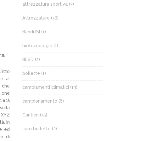
attrezzatura sportiva
(3)
Attrezzature
(78)
Bandi ISI
(1)
biotecnologie
(1)
ra
BLSD
(2)
ritto
bollette
(1)
re al
e che
cambiamenti climatici
(13)
zione
cietà
campionamento
(6)
sulla
Cantieri
(75)
e XYZ
à. In
caro bollette
(2)
te ed
re di