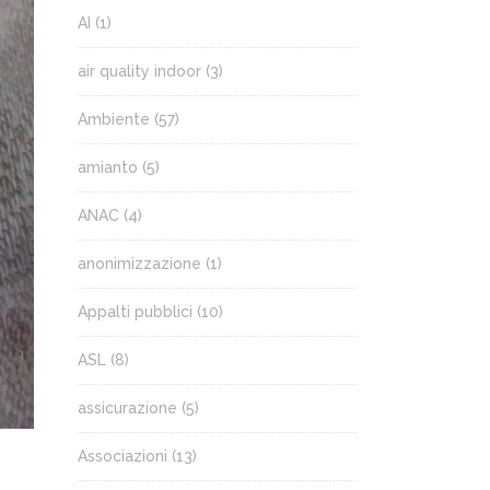
AI
(1)
air quality indoor
(3)
Ambiente
(57)
amianto
(5)
ANAC
(4)
anonimizzazione
(1)
Appalti pubblici
(10)
ASL
(8)
assicurazione
(5)
Associazioni
(13)