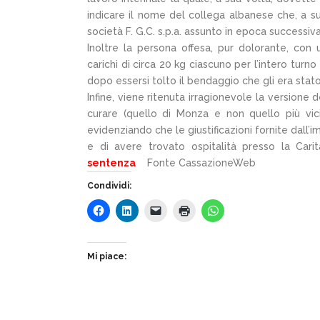
indicare il nome del collega albanese che, a suo
società F. G.C. s.p.a. assunto in epoca successiva 
Inoltre la persona offesa, pur dolorante, co
carichi di circa 20 kg ciascuno per l’intero turn
dopo essersi tolto il bendaggio che gli era stat
Infine, viene ritenuta irragionevole la versione 
curare (quello di Monza e non quello più v
evidenziando che le giustificazioni fornite dall’
e di avere trovato ospitalità presso la Cari
sentenza
Fonte CassazioneWeb
Condividi:
Mi piace: