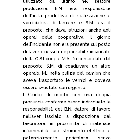
utilizzato da ultimo nel settore
produzione. B.N. era responsabile
dell’unità produttiva di realizzazione e
verniciatura di lamiere e S.M. era il
preposto; che dava istruzioni anche agli
operai della cooperativa. Il giorno
dell’incidente non era presente sul posto
di lavoro nessun responsabile incaricato
della G.S.I coop e M.A., fu comandato dal
preposto S.M. di coadiuvare un altro
operaio, M., nella pulizia del camion che
aveva trasportato le vernici e doveva
essere svuotato con urgenza.
I Giudici di merito con una doppia
pronuncia conforme hanno individuato la
responsabilità del B.N. datore di lavoro
nell’aver lasciato a disposizione del
lavoratore, in prossimità di materiale
infiammabile, uno strumento elettrico e
potenzialmente pericoloso, senza