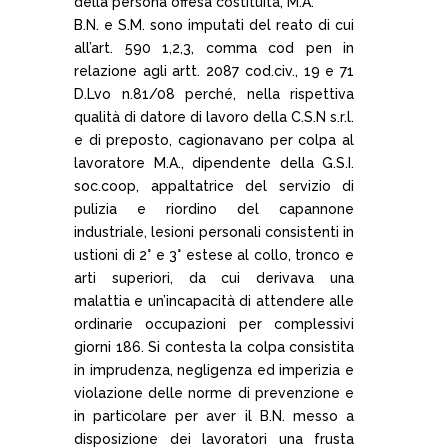
della persona offesa costituita, M.A.
B.N. e S.M. sono imputati del reato di cui
all’art. 590 1,2,3, comma cod pen in
relazione agli artt. 2087 cod.civ., 19 e 71
D.Lvo n.81/08 perché, nella rispettiva
qualità di datore di lavoro della C.S.N s.r.l.
e di preposto, cagionavano per colpa al
lavoratore M.A., dipendente della G.S.I.
soc.coop, appaltatrice del servizio di
pulizia e riordino del capannone
industriale, lesioni personali consistenti in
ustioni di 2° e 3° estese al collo, tronco e
arti superiori, da cui derivava una
malattia e un’incapacità di attendere alle
ordinarie occupazioni per complessivi
giorni 186. Si contesta la colpa consistita
in imprudenza, negligenza ed imperizia e
violazione delle norme di prevenzione e
in particolare per aver il B.N. messo a
disposizione dei lavoratori una frusta