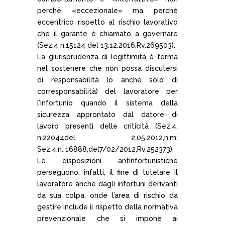
perché «eccezionale» ma perché
eccentrico rispetto al rischio lavorativo
che il garante è chiamato a governare
(Sez.4 n.15124 del 13.12.2016,Rv.269503).
La giurisprudenza di legittimità è ferma
nel sostenere che non possa discutersi
di responsabilità (o anche solo di
corresponsabilità) del lavoratore per
l’infortunio quando il sistema della
sicurezza approntato dal datore di
lavoro presenti delle criticità (Sez.4,
n.22044del 2.05.2012,n.m;
Sez.4,n. 16888,del7/02/2012,Rv.252373).
Le disposizioni antinfortunistiche
perseguono, infatti, il fine di tutelare il
lavoratore anche dagli infortuni derivanti
da sua colpa, onde l’area di rischio da
gestire include il rispetto della normativa
prevenzionale che si impone ai