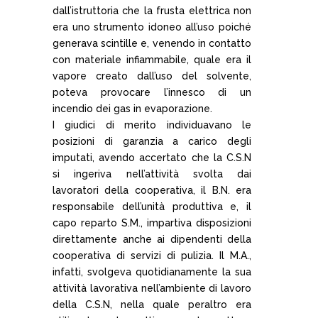
dall’istruttoria che la frusta elettrica non
era uno strumento idoneo all’uso poiché
generava scintille e, venendo in contatto
con materiale infiammabile, quale era il
vapore creato dall’uso del solvente,
poteva provocare l’innesco di un
incendio dei gas in evaporazione.
I giudici di merito individuavano le
posizioni di garanzia a carico degli
imputati, avendo accertato che la C.S.N
si ingeriva nell’attività svolta dai
lavoratori della cooperativa, il B.N. era
responsabile dell’unità produttiva e, il
capo reparto S.M., impartiva disposizioni
direttamente anche ai dipendenti della
cooperativa di servizi di pulizia. Il M.A.,
infatti, svolgeva quotidianamente la sua
attività lavorativa nell’ambiente di lavoro
della C.S.N, nella quale peraltro era