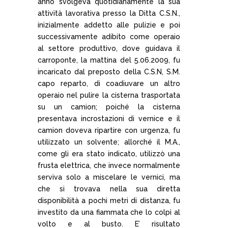
anno svolgeva quotidianamente la sua
attività lavorativa presso la Ditta C.S.N.,
inizialmente addetto alle pulizie e poi
successivamente adibito come operaio
al settore produttivo, dove guidava il
carroponte, la mattina del 5.06.2009, fu
incaricato dal preposto della C.S.N, S.M.
capo reparto, di coadiuvare un altro
operaio nel pulire la cisterna trasportata
su un camion; poiché la cisterna
presentava incrostazioni di vernice e il
camion doveva ripartire con urgenza, fu
utilizzato un solvente; allorché il M.A.,
come gli era stato indicato, utilizzò una
frusta elettrica, che invece normalmente
serviva solo a miscelare le vernici, ma
che si trovava nella sua diretta
disponibilità a pochi metri di distanza, fu
investito da una fiammata che lo colpì al
volto e al busto. E’ risultato