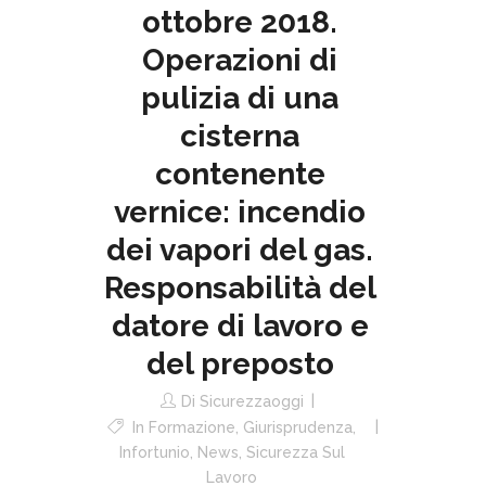
ottobre 2018.
Operazioni di
pulizia di una
cisterna
contenente
vernice: incendio
dei vapori del gas.
Responsabilità del
datore di lavoro e
del preposto
Di
Sicurezzaoggi
In
Formazione
,
Giurisprudenza
,
Infortunio
,
News
,
Sicurezza Sul
Lavoro