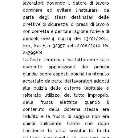
lavoratori, dovendo il datore di lavoro
dominare ed evitare l’instaurarsi, da
parte degli stessi destinatari delle
direttive di sicurezza, di prassi di lavoro
non corrette e per tale ragione foriere di
pericoli (Sez.4, n.4114 del 13/01/2011,
n.m.; Sez.F, n. 32357 del 12/08/2010, Rv.
2479962).
La Corte territoriale ha fatto corretta e
coerente applicazione dei principi
giuridici sopra esposti, poiché ha ritenuto
accertato da parte dei lavoratori addetti
alla pulizia delle cisterne l’abituale e
reiterato utilizzo, del tutto improprio,
della frusta elettrica quando il
contenuto della cisterna stessa era
indurito e la frusta di saggina non era
quindi sufficiente (tanto che dopo
l’incidente la ditta sostituì la frusta
elettrica con quella ad aria che non