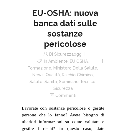
EU-OSHA: nuova
banca dati sulle
sostanze
pericolose
Di
Sicurezzaoggi
In
Ambiente
,
EU OSHA
,
Formazione
,
Ministero Della Salute
,
News
,
Qualità
,
Rischio Chimico
,
Salute
,
Sanità
,
Seminario Tecnico
,
Sicurezza
Commenti
Lavorate con sostanze pericolose o gestite
persone che lo fanno? Avete bisogno di
ulteriori informazioni su come valutare e
gestire i rischi? In questo caso, date