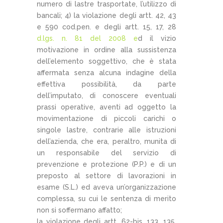
numero di lastre trasportate, l’utilizzo di
bancali; 4) la violazione degli artt. 42, 43
e 590 cod.pen. e degli artt. 15, 17, 28
d.lgs. n. 81 del 2008 e
d il vizio
motivazione in ordine alla sussistenza
dell’elemento soggettivo, che è stata
affermata senza alcuna indagine della
effettiva possibilità, da parte
dell’imputato, di conoscere eventuali
prassi operative, aventi ad oggetto la
movimentazione di piccoli carichi o
singole lastre, contrarie alle istruzioni
dell’azienda, che era, peraltro, munita di
un responsabile del servizio di
prevenzione e protezione (P.P.) e di un
preposto al settore di lavorazioni in
esame (S.L.) ed aveva un’organizzazione
complessa, su cui le sentenza di merito
non si soffermano affatto;
la violazione degli artt. 62-bis, 133, 135,