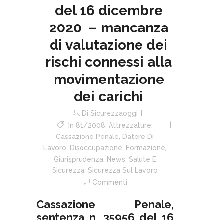
del 16 dicembre
2020 – mancanza
di valutazione dei
rischi connessi alla
movimentazione
dei carichi
Di
Sicurezzaoggi
In
81/2008
,
Attrezzature
,
Cassazione Penale
,
Datore Di
Lavoro
,
Disoccupazione
,
Formazione
,
Giurisprudenza
,
News
,
Salute E
Sicurezza
,
Sicurezza Sul Lavoro
Commenti
Cassazione Penale,
sentenza n. 35956 del 16