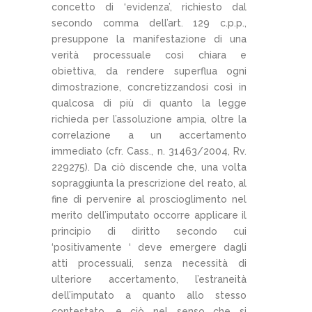
concetto di ‘evidenza’, richiesto dal
secondo comma dell’art. 129 c.p.p.,
presuppone la manifestazione di una
verità processuale così chiara e
obiettiva, da rendere superflua ogni
dimostrazione, concretizzandosi così in
qualcosa di più di quanto la legge
richieda per l’assoluzione ampia, oltre la
correlazione a un accertamento
immediato (cfr. Cass., n. 31463/2004, Rv.
229275). Da ciò discende che, una volta
sopraggiunta la prescrizione del reato, al
fine di pervenire al proscioglimento nel
merito dell’imputato occorre applicare il
principio di diritto secondo cui
‘positivamente ‘ deve emergere dagli
atti processuali, senza necessità di
ulteriore accertamento, l’estraneità
dell’imputato a quanto allo stesso
contestato, e ciò nel senso che si