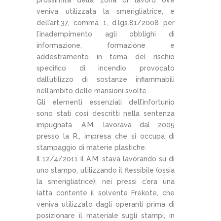
veniva utilizzata la smerigliatrice, e
dell’art.37, comma 1, d.lgs.81/2008 per
l’inadempimento agli obblighi di
informazione, formazione e
addestramento in tema del rischio
specifico di incendio provocato
dall’utilizzo di sostanze infiammabili
nell’ambito delle mansioni svolte.
Gli elementi essenziali dell’infortunio
sono stati così descritti nella sentenza
impugnata. A.M. lavorava dal 2005
presso la R., impresa che si occupa di
stampaggio di materie plastiche.
Il 12/4/2011 il A.M. stava lavorando su di
uno stampo, utilizzando il flessibile (ossia
la smerigliatrice); nei pressi c’era una
latta contente il solvente Frekote, che
veniva utilizzato dagli operanti prima di
posizionare il materiale sugli stampi, in