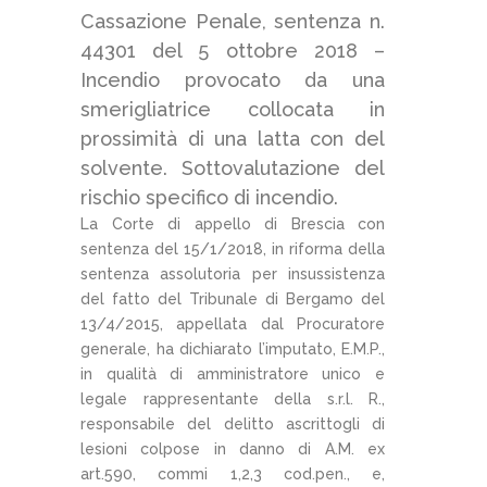
Cassazione Penale, sentenza n.
44301 del 5 ottobre 2018 –
Incendio provocato da una
smerigliatrice collocata in
prossimità di una latta con del
solvente. Sottovalutazione del
rischio specifico di incendio.
La Corte di appello di Brescia con
sentenza del 15/1/2018, in riforma della
sentenza assolutoria per insussistenza
del fatto del Tribunale di Bergamo del
13/4/2015, appellata dal Procuratore
generale, ha dichiarato l’imputato, E.M.P.,
in qualità di amministratore unico e
legale rappresentante della s.r.l. R.,
responsabile del delitto ascrittogli di
lesioni colpose in danno di A.M. ex
art.590, commi 1,2,3 cod.pen., e,