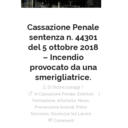
Cassazione Penale
sentenza n. 44301
del 5 ottobre 2018
– Incendio
provocato da una
smerigliatrice.
Di
Sicurezzaoggi
In
Cassazione Penale
,
Estintori
,
Formazione
,
Infortunio
,
News
,
Prevenzione Incendi
,
Primo
Soccorso
,
Sicurezza Sul Lavoro
Commenti