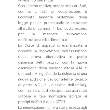
svolgendo due motivi.
Con il primo motivo, proposto ex art.606,
comma 1, lett. c), cod.proc.pen., il
ricorrente lamenta violazione della
legge penale processuale in relazione
all’art.603, comma 3 bis cod.proc.pen.
per la mancata rinnovazione
dell’istruttoria dibattimentale.
La Corte di appello si era limitata a
disporre la rinnovazione dell’assunzione
della prova dichiarativa in punto
dinamica dell’infortunio, con la nuova
escussione della persona offesa A.M. e
del teste M. rigettando la richiesta di una
nuova audizione del consulente tecnico
di parte A.G., in violazione dell’art.603,
comma 3 bis cod.proc.pen., sia alla ratio
sottesa a tale normativa ispirata ai
principi dell’art.6 della CEDU.
La rinnovazione non era stata estesa agli