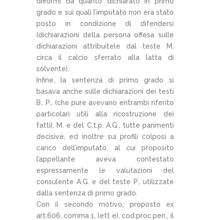
difformi da quanto dichiarato in primo
grado e sui quali l’imputato non era stato
posto in condizione di difendersi
(dichiarazioni della persona offesa sulle
dichiarazioni attribuitele dal teste M.
circa il calcio sferrato alla latta di
solvente).
Infine, la sentenza di primo grado si
basava anche sulle dichiarazioni dei testi
B., P., (che pure avevano entrambi riferito
particolari utili alla ricostruzione dei
fatti), M. e del C.t.p. A.G., tutte parimenti
decisive, ed inoltre sui profili colposi a
carico dell’imputato, al cui proposito
l’appellante aveva contestato
espressamente le valutazioni del
consulente A.G. e del teste P., utilizzate
dalla sentenza di primo grado.
Con il secondo motivo, proposto ex
art.606, comma 1, lett e), cod.proc.pen., il