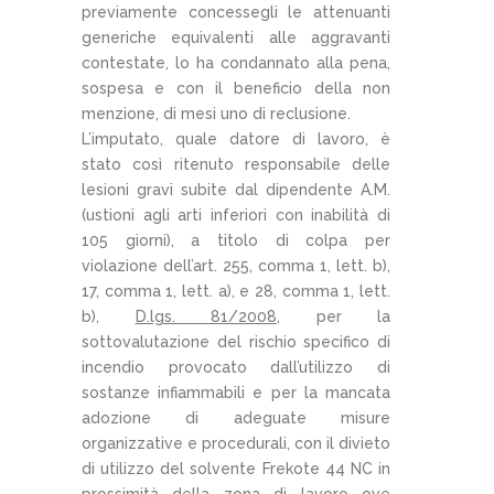
previamente concessegli le attenuanti
generiche equivalenti alle aggravanti
contestate, lo ha condannato alla pena,
sospesa e con il beneficio della non
menzione, di mesi uno di reclusione.
L’imputato, quale datore di lavoro, è
stato così ritenuto responsabile delle
lesioni gravi subite dal dipendente A.M.
(ustioni agli arti inferiori con inabilità di
105 giorni), a titolo di colpa per
violazione dell’art. 255, comma 1, lett. b),
17, comma 1, lett. a), e 28, comma 1, lett.
b),
D.lgs. 81/2008
, per la
sottovalutazione del rischio specifico di
incendio provocato dall’utilizzo di
sostanze infiammabili e per la mancata
adozione di adeguate misure
organizzative e procedurali, con il divieto
di utilizzo del solvente Frekote 44 NC in
prossimità della zona di lavoro ove