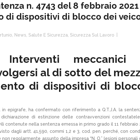
tenza n. 4743 del 8 febbraio 202
i dispositivi di blocco dei veico
rtunio
,
News
,
Salute E Sicurezza
,
Sicurezza Sul Lavoro
: Interventi meccanici 
lgersi al di sotto del mezz
to di dispositivi di bloc
 in epigrafe, ha confermato con riferimento a Q.T.J.A. la senten
dichiarazione di estinzione delle contravvenzioni contestatele
 civili contenute nella sentenza emessa in primo grado il 11 febbraio
evisto dagli artt. 41,590, commi 1,2 e 3, cod. pen. perché, con con
 non regolarmente assunto della impresa “N. O.” lesioni personali 