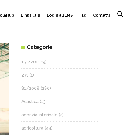
olaHub
Links utili
Login all’LMS
Faq
Contatti
Categorie
151/2011
(9)
231
(1)
81/2008
(280)
Acustica
(13)
agenzia interinale
(2)
agricoltura
(44)