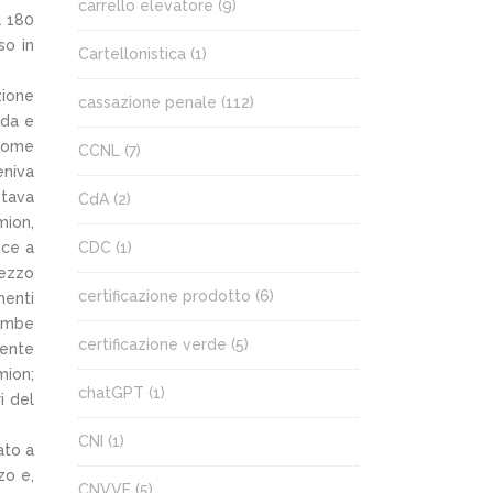
carrello elevatore
(9)
a 180
so in
Cartellonistica
(1)
zione
cassazione penale
(112)
ida e
 come
CCNL
(7)
eniva
stava
CdA
(2)
mion,
ice a
CDC
(1)
mezzo
certificazione prodotto
(6)
menti
gambe
certificazione verde
(5)
cente
mion;
chatGPT
(1)
i del
CNI
(1)
ato a
zo e,
CNVVF
(5)