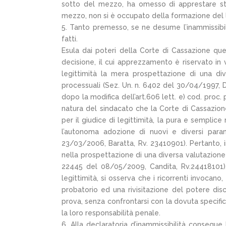
sotto del mezzo, ha omesso di apprestare st
mezzo, non si è occupato della formazione del 
5. Tanto premesso, se ne desume l’inammissibil
fatti.
Esula dai poteri della Corte di Cassazione que
decisione, il cui apprezzamento è riservato in v
legittimità la mera prospettazione di una div
processuali (Sez. Un. n. 6402 del 30/04/1997, 
dopo la modifica dell’art.606 lett. e) cod. proc.
natura del sindacato che la Corte di Cassazion
per il giudice di legittimità, la pura e semplic
l’autonoma adozione di nuovi e diversi param
23/03/2006, Baratta, Rv. 23410901). Pertanto, i
nella prospettazione di una diversa valutazione 
22445 del 08/05/2009, Candita, Rv.24418101). D
legittimità, si osserva che i ricorrenti invocan
probatorio ed una rivisitazione del potere disc
prova, senza confrontarsi con la dovuta specifici
la loro responsabilità penale.
6. Alla declaratoria d’inammissibilità consegu