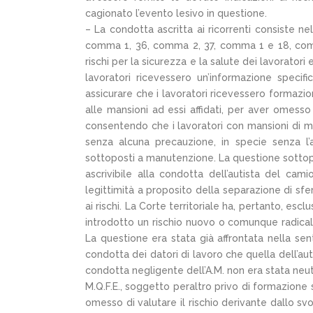
cagionato l’evento lesivo in questione.
– La condotta ascritta ai ricorrenti consiste ne
comma 1, 36, comma 2, 37, comma 1 e 18, comma
rischi per la sicurezza e la salute dei lavorator
lavoratori ricevessero un’informazione specifi
assicurare che i lavoratori ricevessero formazio
alle mansioni ad essi affidati, per aver omesso
consentendo che i lavoratori con mansioni di ma
senza alcuna precauzione, in specie senza l’a
sottoposti a manutenzione. La questione sottopost
ascrivibile alla condotta dell’autista del cam
legittimità a proposito della separazione di sfe
ai rischi. La Corte territoriale ha, pertanto, e
introdotto un rischio nuovo o comunque radical
La questione era stata già affrontata nella se
condotta dei datori di lavoro che quella dell’a
condotta negligente dell’A.M. non era stata neu
M.Q.F.E., soggetto peraltro privo di formazione s
omesso di valutare il rischio derivante dallo sv