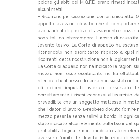
poiché gli abiti dei M.Q.F.E. erano rimasti inca
alcuni metri.
– Ricorrono per cassazione, con un unico atto, Q.
appello avevano rilevato che il comportame
azionando il dispositivo di avviamento senza sal
sono tali da interrompere il nesso di causalit
l’evento lesivo. La Corte di appello ha esclus
ritenendolo non esorbitante rispetto a quei 
ricorrenti, detta ricostruzione non è logicamen
La Corte di appello non ha indicato le ragioni s
mezzo non fosse esorbitante, né ha effettuato 
ritenere che il nesso di causa non sia stato in
gli odierni imputati avessero osservato le
correttamente i rischi connessi all’esercizio d
prevedibile che un soggetto mettesse in moto
che i datori di lavoro avrebbero dovuto fornire
mezzo pesante senza salirvi a bordo. In ogni ca
stato indicato alcun elemento sulla base del qua
probabilità logica e non è indicato alcun elem
avessero fornito le dovute indicazioni di ri