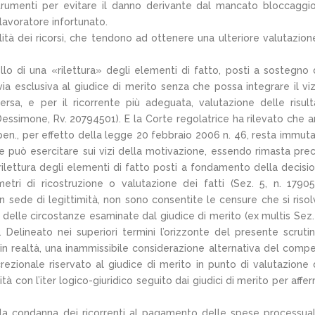
rumenti per evitare il danno derivante dal mancato bloccaggi
lavoratore infortunato.
ità dei ricorsi, che tendono ad ottenere una ulteriore valutazion
llo di una «rilettura» degli elementi di fatto, posti a sostegno 
ia esclusiva al giudice di merito senza che possa integrare il viz
ersa, e per il ricorrente più adeguata, valutazione delle risul
Dessimone, Rv. 20794501). E la Corte regolatrice ha rilevato che 
 pen., per effetto della legge 20 febbraio 2006 n. 46, resta immuta
e può esercitare sui vizi della motivazione, essendo rimasta prec
e rilettura degli elementi di fatto posti a fondamento della decisi
etri di ricostruzione o valutazione dei fatti (Sez. 5, n. 1790
n sede di legittimità, non sono consentite le censure che si riso
delle circostanze esaminate dal giudice di merito (ex multis Sez. 
elineato nei superiori termini l’orizzonte del presente scrutin
o, in realtà, una inammissibile considerazione alternativa del comp
rezionale riservato al giudice di merito in punto di valutazione 
tà con l’iter logico-giuridico seguito dai giudici di merito per affe
e la condanna dei ricorrenti al pagamento delle spese processual