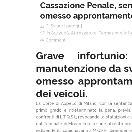
Cassazione Penale, sen
omesso approntamento d
Di
Sicurezzaoggi
In
81/2008
,
Attrezzature
,
Formazione
,
Info
Commenti
Grave infortunio
manutenzione da svo
omesso approntamen
dei veicoli.
La Corte di Appello di Milano, con la sentenza
primo grado e rideterminato la pena, previa 
confronti di L.T.Q.S.I., revocando le statuizioni
dal Tribunale di Milano in relazione al reato pr
indipendenti, cagionavano a M.Q.F.E., dipendente