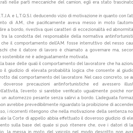
strati nelle parti meccaniche del camion, egli era stato trascinat
T.J.A. e L.T.Q.S.I. deducendo vizio di motivazione in quanto con l’at
nto di A.M., che pacificamente aveva messo in moto l’auto
ire a bordo, rivestiva quei caratteri di eccezionalità ed abnormit
à tra la condotta del responsabile della normativa antinfortunist
o che il comportamento dell’A.M. fosse interruttivo del nesso cau
rischi che il datore di lavoro è chiamato a governare ma, seco
te sostenibile né è adeguatamente motivata.
ulla base delle quali il comportamento del lavoratore che ha aziona
il giudizio di elevata probabilità logica che consente al giudi
terrotto dal comportamento del lavoratore. Nel caso concreto, se 
 doverose precauzioni antinfortunistiche ed avessero illus
ell’attività, l’evento si sarebbe verificato ugualmente poiché no
 un automezzo pesante senza salirvi a bordo. L’adeguata forma
 non avrebbe prevedibilmente riguardato la proibizione di accende
so, i ricorrenti ritengono che nella motivazione della sentenza no
le la Corte di appello abbia effettuato il doveroso giudizio di el
ento sulla base del quale si può ritenere che, ove i datori di l
schio, la messa in moto del veicolo nel modo descritto non av