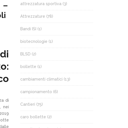
1 –
attrezzatura sportiva
(3)
li
Attrezzature
(78)
Bandi ISI
(1)
biotecnologie
(1)
di
BLSD
(2)
o:
bollette
(1)
co
cambiamenti climatici
(13)
campionamento
(6)
za di
Cantieri
(75)
, nei
 2019
caro bollette
(2)
dotte
dalle