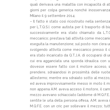
quali derivava una malattia con incapacità di a
giorni per colpa generica nonché inosservanza
Milano il 9 settembre 2014.
– Il fatto è stato così ricostruito nella senten
per L.T.Q.S.I. come autista per il trasporto di b
successivamente era stato chiamato da L.T.Q
meccanico; prestava tali attività come meccanico
eseguita la manutenzione; sul posto non c’era u
svolgendo attività come meccanico presso il c
era stato incaricato da Q.T.J.A. di occuparsi di
cui era agganciata una sponda idraulica con 
dovesse essere fatto con il motore acceso, si
prendere, sdraiandosi in prossimità delle ruot
all’esterno; mentre era sdraiato sotto al mezzo,
ed aveva improvvisamente messo in moto il me
non appena A.M. aveva acceso il motore, il cami
mezzo avevano schiacciato l’addome di M.Q.F.E.
sentite le urla della persona offesa, A.M. aveva 
M.Q.F.E. con un cric per sollevare il mezzo; t