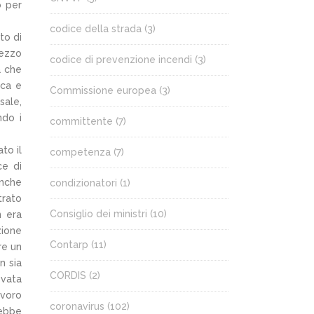
o per
codice della strada
(3)
to di
mezzo
codice di prevenzione incendi
(3)
à che
ica e
Commissione europea
(3)
sale,
ndo i
committente
(7)
to il
competenza
(7)
ce di
anche
condizionatori
(1)
trato
Consiglio dei ministri
(10)
n era
zione
Contarp
(11)
re un
n sia
CORDIS
(2)
evata
avoro
coronavirus
(102)
rebbe