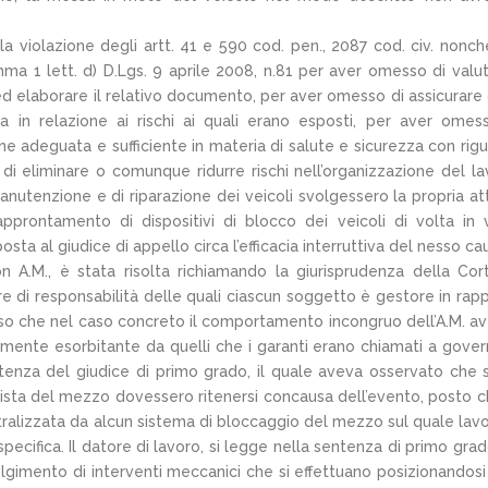
lla violazione degli artt. 41 e 590 cod. pen., 2087 cod. civ. nonch
 1 lett. d) D.Lgs. 9 aprile 2008, n.81 per aver omesso di valut
i ed elaborare il relativo documento, per aver omesso di assicurare 
ca in relazione ai rischi ai quali erano esposti, per aver omes
ne adeguata e sufficiente in materia di salute e sicurezza con rig
 di eliminare o comunque ridurre rischi nell’organizzazione del la
nutenzione e di riparazione dei veicoli svolgessero la propria att
pprontamento di dispositivi di blocco dei veicoli di volta in 
a al giudice di appello circa l’efficacia interruttiva del nesso ca
ion A.M., è stata risolta richiamando la giurisprudenza della Cor
re di responsabilità delle quali ciascun soggetto è gestore in rap
scluso che nel caso concreto il comportamento incongruo dell’A.M. a
mente esorbitante da quelli che i garanti erano chiamati a gover
ntenza del giudice di primo grado, il quale aveva osservato che s
utista del mezzo dovessero ritenersi concausa dell’evento, posto c
tralizzata da alcun sistema di bloccaggio del mezzo sul quale lav
pecifica. Il datore di lavoro, si legge nella sentenza di primo grad
olgimento di interventi meccanici che si effettuano posizionandosi 