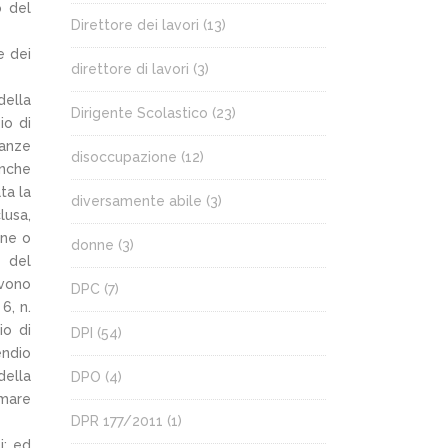
o del
Direttore dei lavori
(13)
e dei
direttore di lavori
(3)
della
Dirigente Scolastico
(23)
io di
tanze
disoccupazione
(12)
anche
ta la
diversamente abile
(3)
lusa,
one o
donne
(3)
5 del
lvono
DPC
(7)
6, n.
io di
DPI
(54)
endio
della
DPO
(4)
rmare
DPR 177/2011
(1)
i; ed