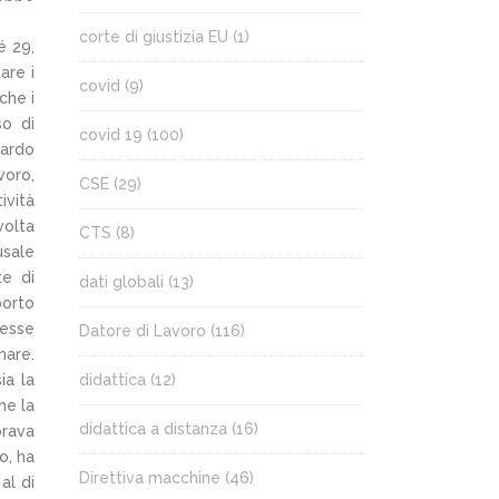
corte di giustizia EU
(1)
é 29,
are i
covid
(9)
che i
so di
covid 19
(100)
uardo
voro,
CSE
(29)
ività
volta
CTS
(8)
usale
te di
dati globali
(13)
porto
vesse
Datore di Lavoro
(116)
nare.
ia la
didattica
(12)
he la
didattica a distanza
(16)
orava
o, ha
Direttiva macchine
(46)
al di