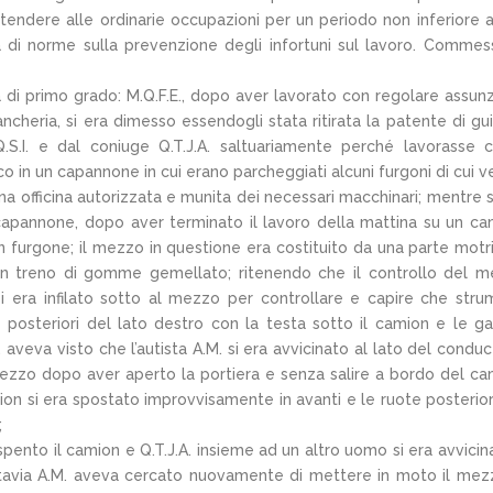
ttendere alle ordinarie occupazioni per un periodo non inferiore 
 di norme sulla prevenzione degli infortuni sul lavoro. Commes
za di primo grado: M.Q.F.E., dopo aver lavorato con regolare assun
iancheria, si era dimesso essendogli stata ritirata la patente di gu
.S.I. e dal coniuge Q.T.J.A. saltuariamente perché lavorasse
 in un capannone in cui erano parcheggiati alcuni furgoni di cui v
na officina autorizzata e munita dei necessari macchinari; mentre 
apannone, dopo aver terminato il lavoro della mattina su un ca
 un furgone; il mezzo in questione era costituito da una parte motr
un treno di gomme gemellato; ritenendo che il controllo del 
 era infilato sotto al mezzo per controllare e capire che stru
e posteriori del lato destro con la testa sotto il camion e le 
 aveva visto che l’autista A.M. si era avvicinato al lato del condu
zzo dopo aver aperto la portiera e senza salire a bordo del ca
on si era spostato improvvisamente in avanti e le ruote posterior
;
spento il camion e Q.T.J.A. insieme ad un altro uomo si era avvicin
uttavia A.M. aveva cercato nuovamente di mettere in moto il mez