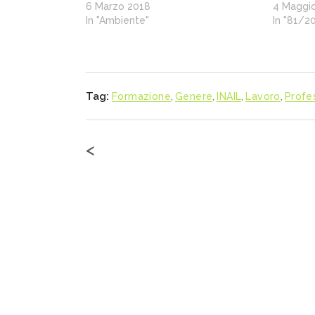
6 Marzo 2018
4 Maggi
In "Ambiente"
In "81/2
Tag:
Formazione
,
Genere
,
INAIL
,
Lavoro
,
Profe
<