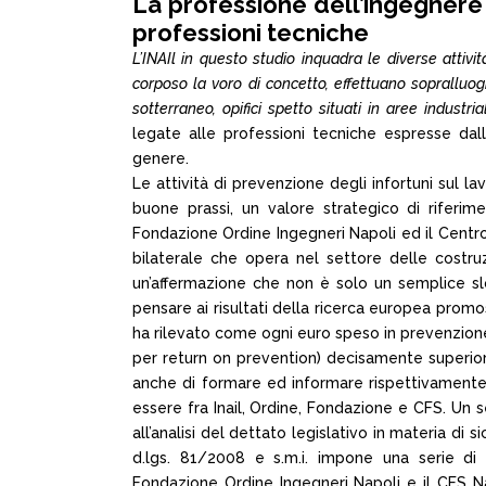
La professione dell’ingegnere 
professioni tecniche
L’INAIl in questo studio inquadra le diverse attiv
corposo la voro di concetto, effettuano sopralluogh
sotterraneo, opifici spetto situati in aree industria
legate alle professioni tecniche espresse dalle 
genere.
Le attività di prevenzione degli infortuni sul l
buone prassi, un valore strategico di riferime
Fondazione Ordine Ingegneri Napoli ed il Centro 
bilaterale che opera nel settore delle costruzi
un’affermazione che non è solo un semplice slo
pensare ai risultati della ricerca europea promos
ha rilevato come ogni euro speso in prevenzion
per return on prevention) decisamente superiore,
anche di formare ed informare rispettivamente 
essere fra Inail, Ordine, Fondazione e CFS. Un 
all’analisi del dettato legislativo in materia di
d.lgs. 81/2008 e s.m.i. impone una serie di ad
Fondazione Ordine Ingegneri Napoli e il CFS Na