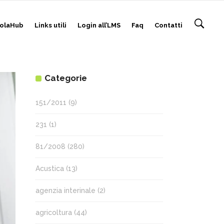
olaHub
Links utili
Login all’LMS
Faq
Contatti
Categorie
151/2011
(9)
231
(1)
81/2008
(280)
Acustica
(13)
agenzia interinale
(2)
agricoltura
(44)