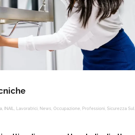
cniche
a
,
INAIL
,
Lavoratrici
,
News
,
Occupazione
,
Professioni
,
Sicurezza Sul