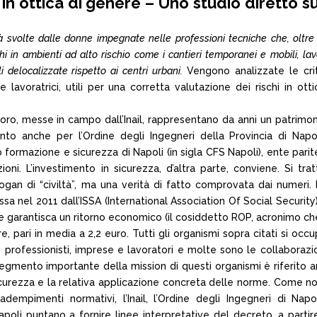
in ottica di genere – Uno studio diretto su
ità svolte dalle donne impegnate nelle professioni tecniche che, oltre
i in ambienti ad alto rischio come i cantieri temporanei e mobili, lavo
li delocalizzate rispetto ai centri urbani.
Vengono analizzate le crit
lavoratrici, utili per una corretta valutazione dei rischi in otti
avoro, messe in campo dall’Inail, rappresentano da anni un patrimon
nto anche per l’Ordine degli Ingegneri della Provincia di Napol
formazione e sicurezza di Napoli (in sigla CFS Napoli), ente parit
oni. L’investimento in sicurezza, d’altra parte, conviene. Si trat
gan di “civiltà”, ma una verità di fatto comprovata dai numeri. 
sa nel 2011 dall’ISSA (International Association Of Social Security
e garantisca un ritorno economico (il cosiddetto ROP, acronimo ch
 pari in media a 2,2 euro. Tutti gli organismi sopra citati si occ
professionisti, imprese e lavoratori e molte sono le collaborazio
segmento importante della mission di questi organismi è riferito 
 sicurezza e la relativa applicazione concreta delle norme. Come not
empimenti normativi, l’Inail, l’Ordine degli Ingegneri di Napol
poli puntano a fornire linee interpretative del decreto, a partir