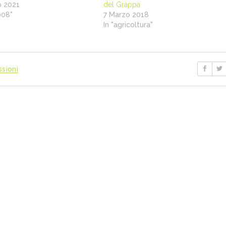
o 2021
del Grappa
008"
7 Marzo 2018
In "agricoltura"
ssioni