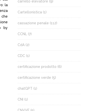
carrello elevatore
(9)
o: la
senza
Cartellonistica
(1)
, che
sione
cassazione penale
(112)
to by
CCNL
(7)
CdA
(2)
CDC
(1)
certificazione prodotto
(6)
certificazione verde
(5)
chatGPT
(1)
CNI
(1)
CNVVF
(5)