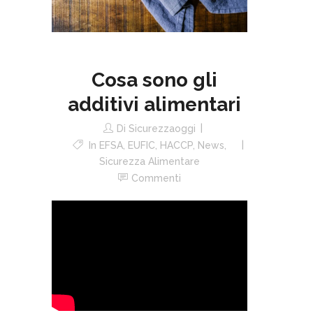
Cosa sono gli
additivi alimentari
Di
Sicurezzaoggi
In
EFSA
,
EUFIC
,
HACCP
,
News
,
Sicurezza Alimentare
Commenti