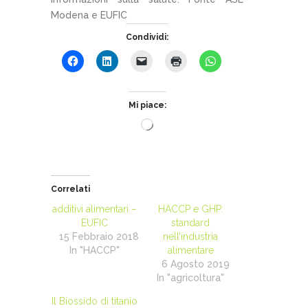
Modena e EUFIC
Condividi:
Mi piace:
Caricamento
in
corso…
Correlati
additivi alimentari –
HACCP e GHP:
EUFIC
standard
15 Febbraio 2018
nell’industria
In "HACCP"
alimentare
6 Agosto 2019
In "agricoltura"
Il Biossido di titanio