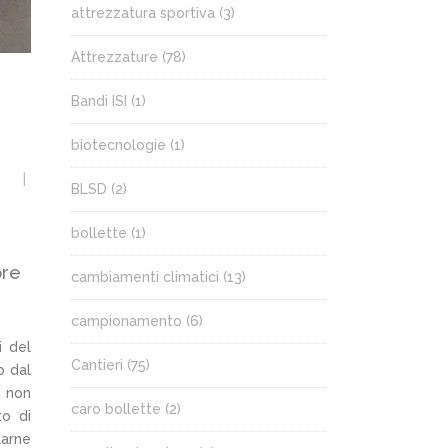
attrezzatura sportiva
(3)
Attrezzature
(78)
Bandi ISI
(1)
biotecnologie
(1)
BLSD
(2)
bollette
(1)
ore
cambiamenti climatici
(13)
campionamento
(6)
i del
Cantieri
(75)
o dal
a non
caro bollette
(2)
to di
larne