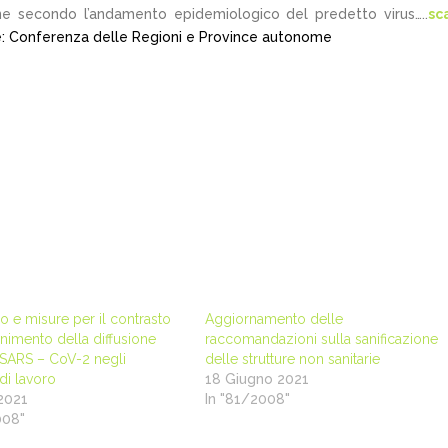
one secondo l’andamento epidemiologico del predetto virus…..
sc
: Conferenza delle Regioni e Province autonome
o e misure per il contrasto
Aggiornamento delle
enimento della diffusione
raccomandazioni sulla sanificazione
 SARS – CoV-2 negli
delle strutture non sanitarie
di lavoro
18 Giugno 2021
 2021
In "81/2008"
008"