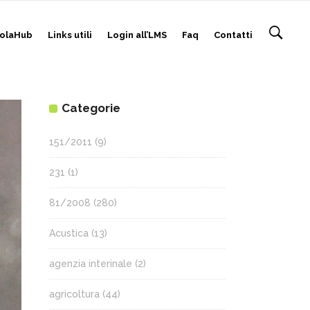
olaHub
Links utili
Login all’LMS
Faq
Contatti
Categorie
151/2011
(9)
231
(1)
81/2008
(280)
Acustica
(13)
agenzia interinale
(2)
agricoltura
(44)