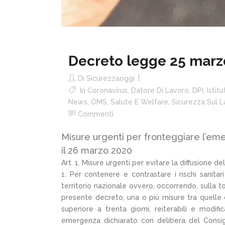
Decreto legge 25 marz
Di
Sicurezzaoggi
In
Coronavirus
,
Datore Di Lavoro
,
DPI
,
Istit
News
,
OMS
,
Salute E Welfare
,
Sicurezza Sul 
Commenti
Misure urgenti per fronteggiare l’em
il 26 marzo 2020
Art. 1. Misure urgenti per evitare la diffusione d
1. Per contenere e contrastare i rischi sanitari
territorio nazionale ovvero, occorrendo, sulla 
presente decreto, una o più misure tra quelle 
superiore a trenta giorni, reiterabili e modif
emergenza dichiarato con delibera del Consigl