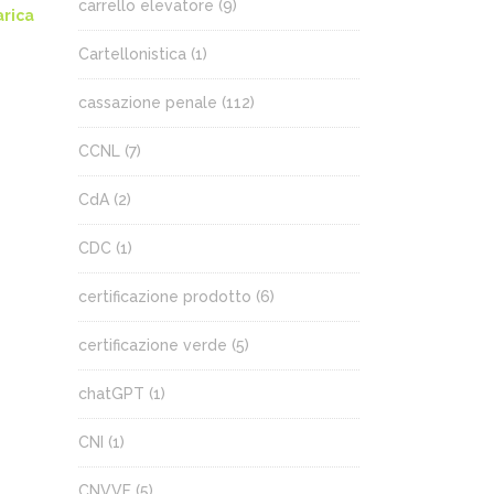
carrello elevatore
(9)
arica
Cartellonistica
(1)
cassazione penale
(112)
CCNL
(7)
CdA
(2)
CDC
(1)
certificazione prodotto
(6)
certificazione verde
(5)
chatGPT
(1)
CNI
(1)
CNVVF
(5)