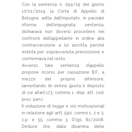
Con la sentenza n. 294/19 del giorno
17/01/2019, la Corte di Appello di
Bologna, adita dall’imputato, in parziale
riforma dell’impugnata sentenza,
dichiarava non doversi procedere nei
confronti dell’appellante in ordine alla
contravvenzione a lui ascritta perché
estinta per sopravvenuta prescrizione e
confermava nel resto.
Avverso tale sentenza d’appello
propone ricorso per cassazione B.F., a
mezzo del proprio difensore,
lamentando (in sintesi giusta il disposto
di cui all’art.173, comma 1, disp. att. cod.
proc. pen.):
I) violazione di legge e vizi motivazionali
in relazione agli artt. 590, commi 1, 2 e 3,
c.p. e 55, comma 3,
D
.lgs. 81/2008
.
Deduce che, dalla disamina delle