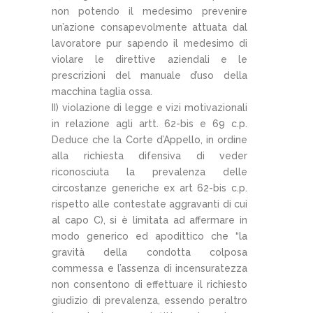
non potendo il medesimo prevenire
un’azione consapevolmente attuata dal
lavoratore pur sapendo il medesimo di
violare le direttive aziendali e le
prescrizioni del manuale d’uso della
macchina taglia ossa.
II) violazione di legge e vizi motivazionali
in relazione agli artt. 62-bis e 69 c.p.
Deduce che la Corte d’Appello, in ordine
alla richiesta difensiva di veder
riconosciuta la prevalenza delle
circostanze generiche ex art 62-bis c.p.
rispetto alle contestate aggravanti di cui
al capo C), si è limitata ad affermare in
modo generico ed apodittico che “la
gravità della condotta colposa
commessa e l’assenza di incensuratezza
non consentono di effettuare il richiesto
giudizio di prevalenza, essendo peraltro