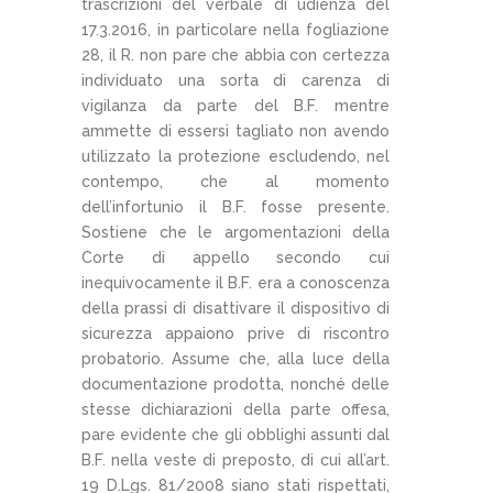
trascrizioni del verbale di udienza del
17.3.2016, in particolare nella fogliazione
28, il R. non pare che abbia con certezza
individuato una sorta di carenza di
vigilanza da parte del B.F. mentre
ammette di essersi tagliato non avendo
utilizzato la protezione escludendo, nel
contempo, che al momento
dell’infortunio il B.F. fosse presente.
Sostiene che le argomentazioni della
Corte di appello secondo cui
inequivocamente il B.F. era a conoscenza
della prassi di disattivare il dispositivo di
sicurezza appaiono prive di riscontro
probatorio. Assume che, alla luce della
documentazione prodotta, nonché delle
stesse dichiarazioni della parte offesa,
pare evidente che gli obblighi assunti dal
B.F. nella veste di preposto, di cui all’art.
19 D.Lgs. 81/2008 siano stati rispettati,