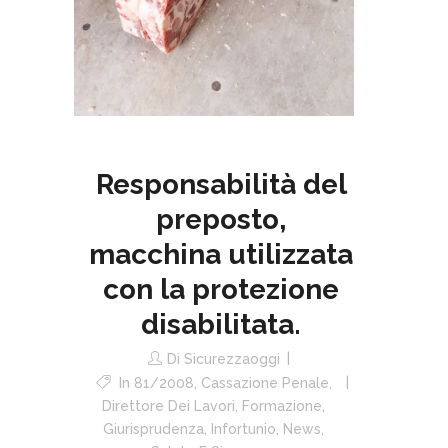
Responsabilità del
preposto,
macchina utilizzata
con la protezione
disabilitata.
Di
Sicurezzaoggi
In
81/2008
,
Cassazione Penale
,
Direttore Dei Lavori
,
Formazione
,
Giurisprudenza
,
Infortunio
,
News
,