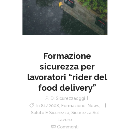
Formazione
sicurezza per
lavoratori “rider del
food delivery”
Di
Sicurezzaoggi
In
81/2008
,
Formazione
,
News
,
Salute E Sicurezza
,
Sicurezza Sul
Lavoro
Commenti