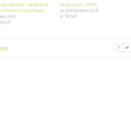
 inquinamento – quando le
Novel Food – EFSA
 chimiche si mescolano
22 Settembre 2018
aio 2021
In "EFSA"
oltura"
tare