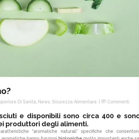
no?
uperiore Di Sanità
,
News
,
Sicurezza Alimentare
Commenti
ciuti e disponibili sono circa
400
e sono
i produttori degli alimenti.
ratteristiche “aromatiche naturali” specifiche che consento
e aromatiche hanno funzioni
biologiche
molto importanti anche s