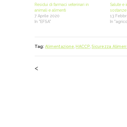
Residui di farmaci veterinari in
Salute e
animali e alimenti
sostanze
7 Aprile 2020
13 Febbr
In "EFSA"
In "agric
Tag:
Alimentazione
,
HACCP
,
Sicurezza Alimen
<