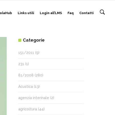
olaHub
Links utili
Login all’LMS
Faq
Contatti
Categorie
151/2011
(9)
231
(1)
81/2008
(280)
Acustica
(13)
agenzia interinale
(2)
agricoltura
(44)