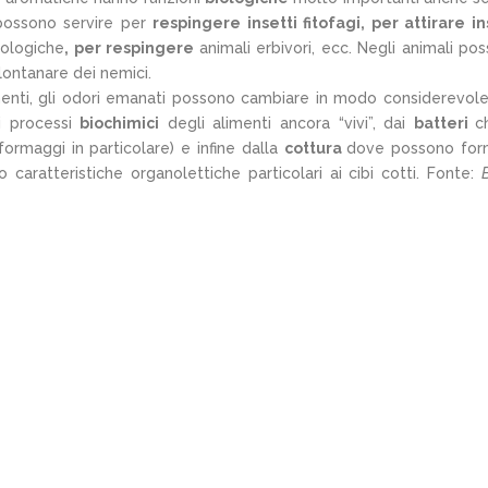
possono servire per
respingere insetti fitofagi, per attirare in
siologiche
, per respingere
animali erbivori, ecc. Negli animali po
lontanare dei nemici.
menti, gli odori emanati possono cambiare in modo considerevole
ai processi
biochimici
degli alimenti ancora “vivi”, dai
batteri
c
formaggi in particolare) e infine dalla
cottura
dove possono for
caratteristiche organolettiche particolari ai cibi cotti. Fonte: