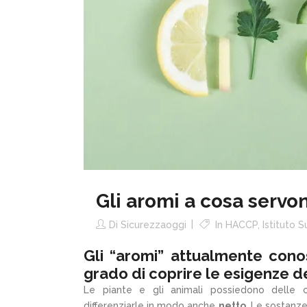
Gli aromi a cosa servo
Di
Sicurezzaoggi
In
HACCP
,
Istituto S
Gli “aromi” attualmente conos
grado di coprire le esigenze de
Le piante e gli animali possiedono delle ca
differenziarle in modo anche
netto
. Le sostanz