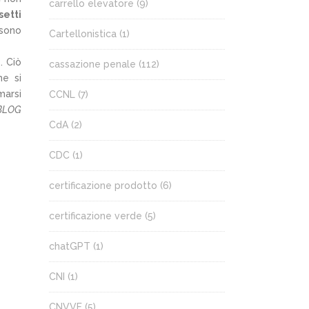
carrello elevatore
(9)
setti
ssono
Cartellonistica
(1)
. Ciò
cassazione penale
(112)
he si
marsi
CCNL
(7)
BLOG
CdA
(2)
CDC
(1)
certificazione prodotto
(6)
certificazione verde
(5)
chatGPT
(1)
CNI
(1)
CNVVF
(5)