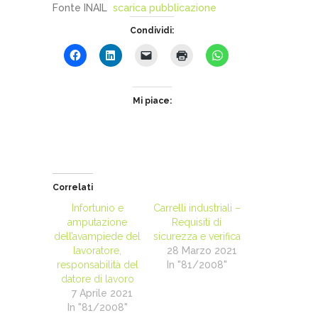
Fonte INAIL
scarica pubblicazione
Condividi:
Mi piace:
Correlati
Infortunio e
Carrelli industriali –
amputazione
Requisiti di
dell’avampiede del
sicurezza e verifica
lavoratore,
28 Marzo 2021
responsabilità del
In "81/2008"
datore di lavoro
7 Aprile 2021
In "81/2008"