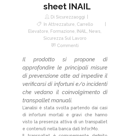
sheet INAIL
Di
Sicurezzaoggi
In
Attrezzature
,
Carrello
Elevatore
,
Formazione
,
INAIL
,
News
,
Sicurezza Sul Lavoro
Commenti
Il prodotto si propone di
approfondire le principali misure
di prevenzione atte ad impedire il
verificarsi di infortuni e/o incidenti
che vedano il coinvolgimento di
transpallet manuali.
L’analisi è stata svolta partendo dai casi
di infortuni mortali e gravi che hanno
visto la presenza attiva di un transpallet
e contenuti nella banca dati Infor.Mo.
Il transpallet è comunemente definito