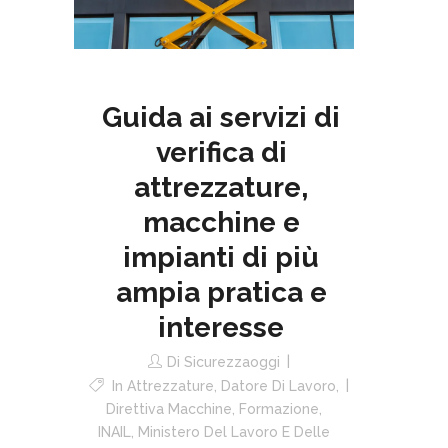
Guida ai servizi di
verifica di
attrezzature,
macchine e
impianti di più
ampia pratica e
interesse
Di
Sicurezzaoggi
In
Attrezzature
,
Datore Di Lavoro
,
Direttiva Macchine
,
Formazione
,
INAIL
,
Ministero Del Lavoro E Delle