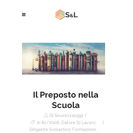
Il Preposto nella
Scuola
Di
Sicurezzaoggi
In
81/2008
,
Datore Di Lavoro
,
Dirigente Scolastico
,
Formazione
,