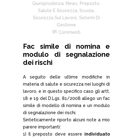
Giurisprudenza
,
News
,
Preposto
,
Salute E Sicurezza
,
Scuola
,
Sicurezza Sul Lavoro
,
Sistemi Di
Gestione
Commenti
Fac simile di nomina e
modulo di segnalazione
dei rischi
A seguito delle ultime modifiche in
materia di salute e sicurezza nei luoghi di
lavoro, e in questo specifico caso gli artt.
18 e 19 del D.Lgs. 81/2008 allego un fac
simile di modello di nomina e un modulo
di segnalazione dei rischi.
Sinteticamente riporto alcuni note a mio
parere importanti:
1) Il preposto deve essere
individuato