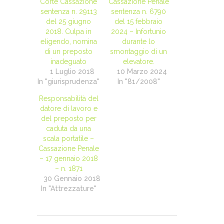
Corte Cassazione
Cassazione Penale
sentenza n. 29113
sentenza n. 6790
del 25 giugno
del 15 febbraio
2018. Culpa in
2024 – Infortunio
eligendo, nomina
durante lo
di un preposto
smontaggio di un
inadeguato
elevatore.
1 Luglio 2018
10 Marzo 2024
In "giurisprudenza"
In "81/2008"
Responsabilità del
datore di lavoro e
del preposto per
caduta da una
scala portatile –
Cassazione Penale
– 17 gennaio 2018
– n. 1871
30 Gennaio 2018
In "Attrezzature"