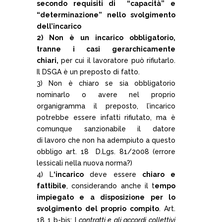
secondo requisiti di “capacità” e
“determinazione” nello svolgimento
dell’incarico
2) Non è un incarico obbligatorio,
tranne i casi gerarchicamente
chiari,
per cui il lavoratore può rifiutarlo.
Il DSGA è un preposto di fatto.
3) Non è chiaro se sia obbligatorio
nominarlo o avere nel proprio
organigramma il preposto, l’incarico
potrebbe essere infatti rifiutato, ma è
comunque sanzionabile il datore
di lavoro che non ha adempiuto a questo
obbligo art. 18 D.Lgs. 81/2008 (errore
lessicali nella nuova norma?)
4) L
‘incarico
deve essere
chiaro e
fattibile
, considerando anche il t
empo
impiegato e a disposizione per lo
svolgimento del proprio compito
. Art.
18 1 b-bis: I
contratti e
gli accordi
collettivi