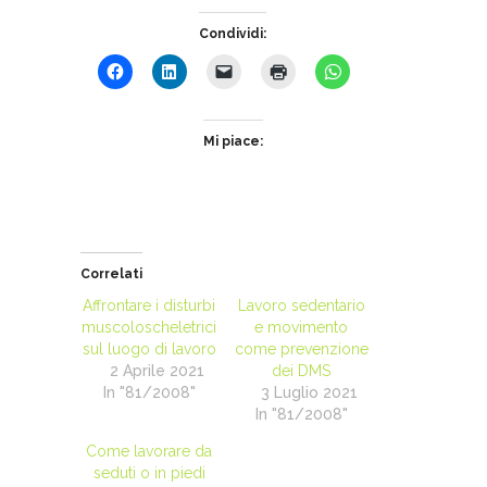
Condividi:
Mi piace:
Correlati
Affrontare i disturbi
Lavoro sedentario
muscoloscheletrici
e movimento
sul luogo di lavoro
come prevenzione
2 Aprile 2021
dei DMS
In "81/2008"
3 Luglio 2021
In "81/2008"
Come lavorare da
seduti o in piedi