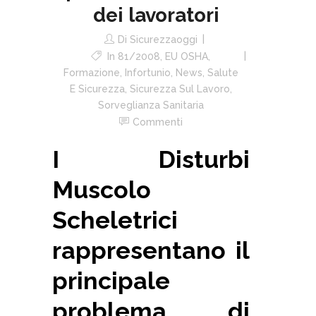
dei lavoratori
Di
Sicurezzaoggi
In
81/2008
,
EU OSHA
,
Formazione
,
Infortunio
,
News
,
Salute
E Sicurezza
,
Sicurezza Sul Lavoro
,
Sorveglianza Sanitaria
Commenti
I Disturbi
Muscolo
Scheletrici
rappresentano il
principale
problema di