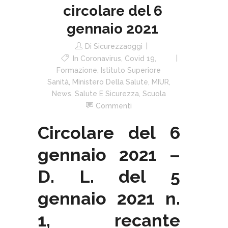
circolare del 6
gennaio 2021
Di
Sicurezzaoggi
In
Coronavirus
,
Covid 19
,
Formazione
,
Istituto Superiore
Sanità
,
Ministero Della Salute
,
MIUR
,
News
,
Salute E Sicurezza
,
Scuola
Commenti
Circolare del 6
gennaio 2021 –
D. L. del 5
gennaio 2021 n.
1, recante