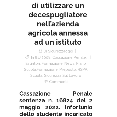
di utilizzare un
decespugliatore
nell’azienda
agricola annessa
ad un istituto
Di
Sicurezzaoggi
In
81/2008
,
Cassazione Penale
,
Estintori
,
Formazione
,
News
,
Piano
Scuola.formazione
,
Preposto
,
RSPP
,
Scuola
,
Sicurezza Sul Lavoro
Commenti
Cassazione Penale
sentenza n. 16824 del 2
maggio 2022. Infortunio
dello studente incaricato