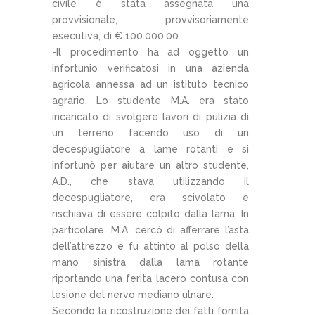
civile è stata assegnata una
provvisionale, provvisoriamente
esecutiva, di € 100.000,00.
-Il procedimento ha ad oggetto un
infortunio verificatosi in una azienda
agricola annessa ad un istituto tecnico
agrario. Lo studente M.A. era stato
incaricato di svolgere lavori di pulizia di
un terreno facendo uso di un
decespugliatore a lame rotanti e si
infortunò per aiutare un altro studente,
A.D., che stava utilizzando il
decespugliatore, era scivolato e
rischiava di essere colpito dalla lama. In
particolare, M.A. cercò di afferrare l’asta
dell’attrezzo e fu attinto al polso della
mano sinistra dalla lama rotante
riportando una ferita lacero contusa con
lesione del nervo mediano ulnare.
Secondo la ricostruzione dei fatti fornita