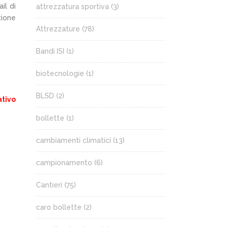
il di
attrezzatura sportiva
(3)
zione
Attrezzature
(78)
Bandi ISI
(1)
biotecnologie
(1)
BLSD
(2)
ativo
bollette
(1)
cambiamenti climatici
(13)
campionamento
(6)
Cantieri
(75)
caro bollette
(2)