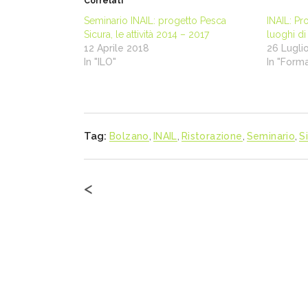
Correlati
Seminario INAIL: progetto Pesca
INAIL: Pr
Sicura, le attività 2014 – 2017
luoghi di
12 Aprile 2018
26 Lugli
In "ILO"
In "Form
Tag:
Bolzano
,
INAIL
,
Ristorazione
,
Seminario
,
S
<