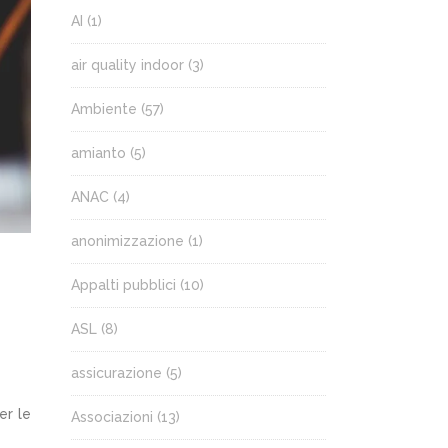
AI
(1)
air quality indoor
(3)
Ambiente
(57)
amianto
(5)
ANAC
(4)
anonimizzazione
(1)
Appalti pubblici
(10)
ASL
(8)
assicurazione
(5)
er le
Associazioni
(13)