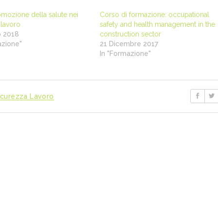
omozione della salute nei
Corso di formazione: occupational
 lavoro
safety and health management in the
o 2018
construction sector
azione"
21 Dicembre 2017
In "Formazione"
icurezza Lavoro