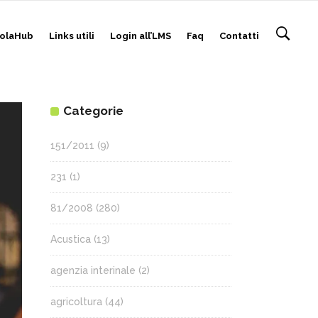
olaHub
Links utili
Login all’LMS
Faq
Contatti
Categorie
151/2011
(9)
231
(1)
81/2008
(280)
Acustica
(13)
agenzia interinale
(2)
agricoltura
(44)