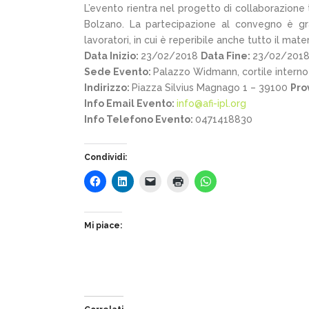
L’evento rientra nel progetto di collaborazione tr
Bolzano. La partecipazione al convegno è grat
lavoratori, in cui è reperibile anche tutto il mate
Data Inizio:
23/02/2018
Data Fine:
23/02/201
Sede Evento:
Palazzo Widmann, cortile interno
Indirizzo:
Piazza Silvius Magnago 1 – 39100
Pro
Info Email Evento:
info@afi-ipl.org
Info Telefono Evento:
0471418830
Condividi:
Mi piace: