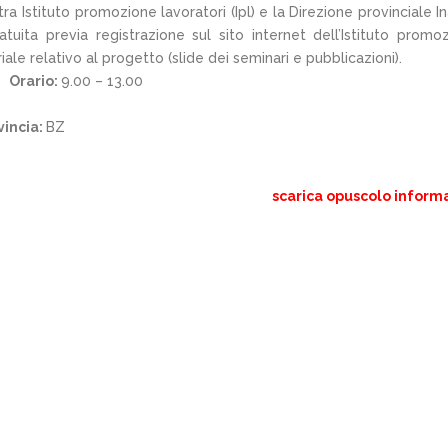
a Istituto promozione lavoratori (Ipl) e la Direzione provinciale Ina
uita previa registrazione sul sito internet dell’Istituto promo
riale relativo al progetto (slide dei seminari e pubblicazioni).
8
Orario:
9.00 – 13.00
vincia:
BZ
scarica opuscolo inform