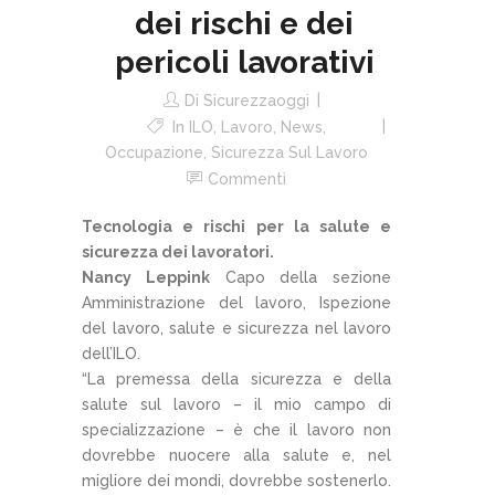
dei rischi e dei
pericoli lavorativi
Di
Sicurezzaoggi
In
ILO
,
Lavoro
,
News
,
Occupazione
,
Sicurezza Sul Lavoro
Commenti
Tecnologia e rischi per la salute e
sicurezza dei lavoratori.
Nancy Leppink
Capo della sezione
Amministrazione del lavoro, Ispezione
del lavoro, salute e sicurezza nel lavoro
dell’ILO.
“La premessa della sicurezza e della
salute sul lavoro – il mio campo di
specializzazione – è che il lavoro non
dovrebbe nuocere alla salute e, nel
migliore dei mondi, dovrebbe sostenerlo.