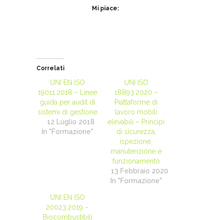
Mi piace:
Correlati
UNI EN ISO
UNI ISO
19011:2018 – Linee
18893:2020 –
guida per audit di
Piattaforme di
sistemi di gestione
lavoro mobili
12 Luglio 2018
elevabili – Principi
In "Formazione"
di sicurezza,
ispezione,
manutenzione e
funzionamento
13 Febbraio 2020
In "Formazione"
UNI EN ISO
20023:2019 –
Biocombustibili