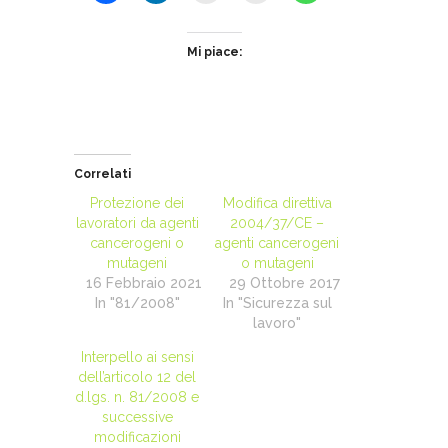
Mi piace:
Correlati
Protezione dei
Modifica direttiva
lavoratori da agenti
2004/37/CE –
cancerogeni o
agenti cancerogeni
mutageni
o mutageni
16 Febbraio 2021
29 Ottobre 2017
In "81/2008"
In "Sicurezza sul
lavoro"
Interpello ai sensi
dell’articolo 12 del
d.lgs. n. 81/2008 e
successive
modificazioni