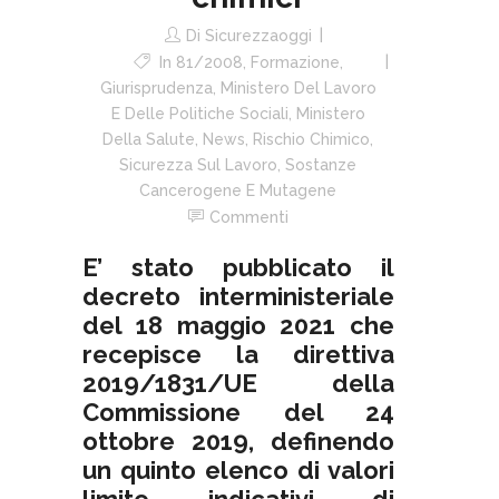
Di
Sicurezzaoggi
In
81/2008
,
Formazione
,
Giurisprudenza
,
Ministero Del Lavoro
E Delle Politiche Sociali
,
Ministero
Della Salute
,
News
,
Rischio Chimico
,
Sicurezza Sul Lavoro
,
Sostanze
Cancerogene E Mutagene
Commenti
E’ stato pubblicato il
decreto interministeriale
del 18 maggio 2021 che
recepisce la direttiva
2019/1831/UE della
Commissione del 24
ottobre 2019, definendo
un quinto elenco di valori