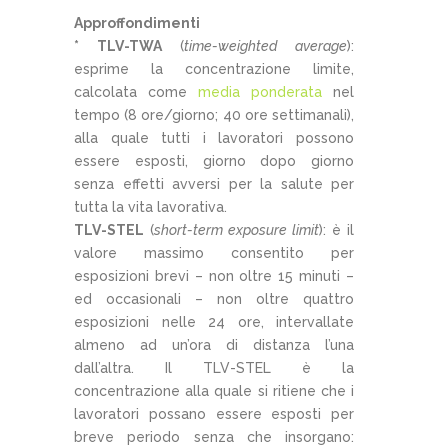
Approffondimenti
* TLV-TWA
(
time-weighted average
):
esprime la concentrazione limite,
calcolata come
media ponderata
nel
tempo (8 ore/giorno; 40 ore settimanali),
alla quale tutti i lavoratori possono
essere esposti, giorno dopo giorno
senza effetti avversi per la salute per
tutta la vita lavorativa.
TLV-STEL
(
short-term exposure limit
): è il
valore massimo consentito per
esposizioni brevi – non oltre 15 minuti –
ed occasionali – non oltre quattro
esposizioni nelle 24 ore, intervallate
almeno ad un’ora di distanza l’una
dall’altra. Il TLV-STEL è la
concentrazione alla quale si ritiene che i
lavoratori possano essere esposti per
breve periodo senza che insorgano: