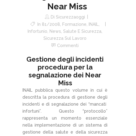
Near Miss
Di
Sicurezzaoggi
In
81/2008
,
Formazione
,
INAIL
,
Infortunio
,
News
,
Salute E Sicurezza
,
Sicurezza Sul Lavoro
Commenti
Gestione degli incidenti
procedura per la
segnalazione dei Near
Miss
INAIL pubblica questo volume in cui è
descritta la procedura di gestione degli
incidenti e di segnalazione dei “mancati
infortuni”. Questo “protocollo”
rappresenta un momento essenziale
nella implementazione di un sistema di
gestione della salute e della sicurezza