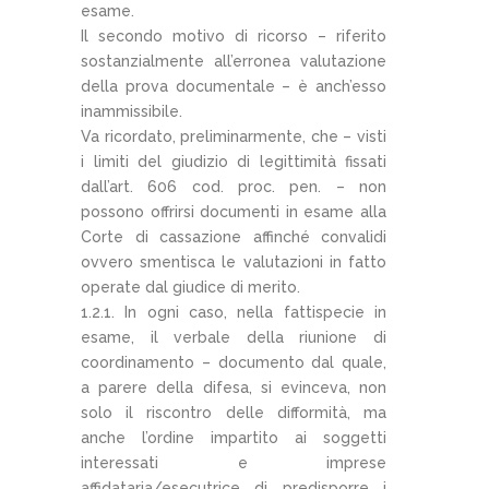
esame.
Il secondo motivo di ricorso – riferito
sostanzialmente all’erronea valutazione
della prova documentale – è anch’esso
inammissibile.
Va ricordato, preliminarmente, che – visti
i limiti del giudizio di legittimità fissati
dall’art. 606 cod. proc. pen. – non
possono offrirsi documenti in esame alla
Corte di cassazione affinché convalidi
ovvero smentisca le valutazioni in fatto
operate dal giudice di merito.
1.2.1. In ogni caso, nella fattispecie in
esame, il verbale della riunione di
coordinamento – documento dal quale,
a parere della difesa, si evinceva, non
solo il riscontro delle difformità, ma
anche l’ordine impartito ai soggetti
interessati e imprese
affidataria/esecutrice di predisporre i