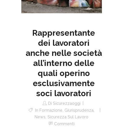
Rappresentante
dei lavoratori
anche nelle società
all’interno delle
quali operino
esclusivamente
soci lavoratori
Di
Sicurezzaoggi
In
Formazione
,
Giurisprudenza
,
News
,
Sicurezza Sul Lavoro
Commenti