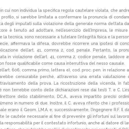
in cui non individua la specifica regola cautelare violata, che and
 profilo, si sarebbe limitata a confermare la pronuncia di condan
 degli imputati sulla violazione della generale norma dettata dall
tore è tenuto ad adottare, nell’esercizio dell’Impresa, le misure
 la tecnica, sono necessarie a tutelare l’integrità fisica e la person
pecie, affermava la difesa, dovrebbe ricorrere una ipotesi di con
icazione dell’art. 41, comma 2, cod. penale. Pertanto, la pron
tata in violazione dell’art. 41, comma 2, codice penale, laddove 
n fosse qualificabile come causa interruttiva del nesso causale.
l’art. 606, comma primo, lettera e), cod. proc. pen. in relazione all
arebbe censurabile perché, attraverso una errata valutazione 
travisamento della prova. La ricostruzione della vicenda, in fa
hé non terrebbe conto delle dichiarazioni rese dai testi T. e C. L’
ettore dello stabilimento, DC.A., aveva impartito precisi ordini
lmeno in numero di due. Inoltre, il C. aveva riferito che i professio
le erano il Geom. LM.A. e, successivamente, l’Ingegnere R.F. Il d
e le cautele necessarie al fine di prevenire gli infortuni sul lavoro
responsabilità per il contestato infortunio, anche al datore di la