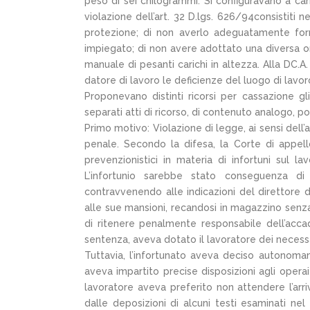
peso di sei chilogrammi. Si configuravano a carico
violazione dell’art. 32 D.lgs. 626/94consistiti n
protezione; di non averlo adeguatamente forma
impiegato; di non avere adottato una diversa o
manuale di pesanti carichi in altezza. Alla DC.
datore di lavoro le deficienze del luogo di lavoro
Proponevano distinti ricorsi per cassazione gl
separati atti di ricorso, di contenuto analogo, 
Primo motivo: Violazione di legge, ai sensi dell’ar
penale. Secondo la difesa, la Corte di appel
prevenzionistici in materia di infortuni sul la
L’infortunio sarebbe stato conseguenza d
contravvenendo alle indicazioni del direttore
alle sue mansioni, recandosi in magazzino senza
di ritenere penalmente responsabile dell’accad
sentenza, aveva dotato il lavoratore dei necessar
Tuttavia, l’infortunato aveva deciso autonomame
aveva impartito precise disposizioni agli operai
lavoratore aveva preferito non attendere l’ar
dalle deposizioni di alcuni testi esaminati nel