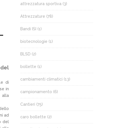
attrezzatura sportiva
(3)
Attrezzature
(78)
Bandi ISI
(1)
–
biotecnologie
(1)
BLSD
(2)
bollette
(1)
 del
cambiamenti climatici
(13)
le di
se in
campionamento
(6)
 alla
Cantieri
(75)
dello
ni ad
caro bollette
(2)
o del