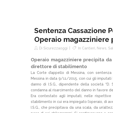
Sentenza Cassazione Pe
Operaio magazziniere p
Di
Sicurezzaoggi
In
Cantieri
,
News
,
Sa
Operaio magazziniere precipita da 
direttore di stabilimento
La Corte d’appello di Messina, con sentenza
Messina in data 9/11/2015, con cui gli imputati D
danno di I.S.G., dipendente della società “D. 
condanna al risarcimento del danno in favore de
Era contestato agli imputati, nelle rispettive
stabilimento in cui era impiegato l’operaio, di a
I.S.G., che precipitava da una scala, da un’alte