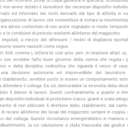
 dei ricorrenti, profili di colpa generica e specifica, riconducibili
el non avere dotato il lavoratore dei necessari dispositivi individua
to ed informato dei rischi derivanti dal tipo di attività in cu
rganizzazione di lavoro che consentisse di evitare la movimenta
A. era altresì contestato di non avere segnalato in modo tempesti
 e le condizioni di pericolo esistenti all’interno del magazzino.
i imputati, a mezzo del difensore. I motivi di doglianza riportat
possono essere riassunti come segue.
t. 606, comma 1, lettera b), cod. proc. pen., in relazione all’art. 41,
lo non avrebbe fatto buon governo della norma che regola i pr
voro e della disciplina codicistica che riguarda il nesso di causa
i una decisione autonoma ed imprevedibile del lavoratore 
 di stabilimento, avrebbe posto in essere un comportamento est
 attendere il collega. Da ciò, deriverebbe la erroneità della deci
uto il datore di lavoro. Questi, contrariamente a quanto si rile
i dispositivi individuali di protezione (casco, guanti e scala adegu
nte di non utilizzarli. Il direttore dello stabilimento, dal canto
 di recarsi all’interno dei locali del magazzino sempre in coppia, 
rivo del collega. Queste circostanze emergerebbero in maniera c
 dibattimento, la cui valutazione è stata trascurata dal giudice 