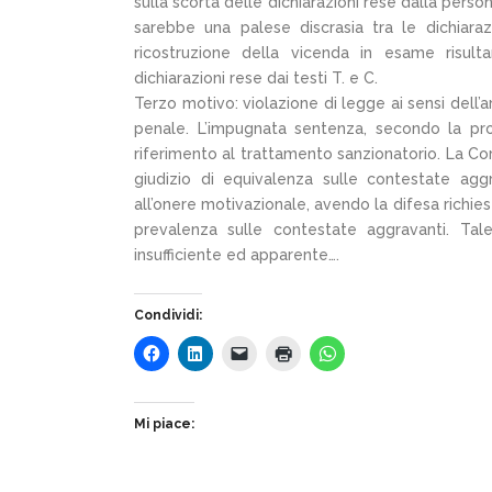
sulla scorta delle dichiarazioni rese dalla person
sarebbe una palese discrasia tra le dichiara
ricostruzione della vicenda in esame risul
dichiarazioni rese dai testi T. e C.
Terzo motivo: violazione di legge ai sensi dell’ar
penale. L’impugnata sentenza, secondo la pr
riferimento al trattamento sanzionatorio. La Cor
giudizio di equivalenza sulle contestate agg
all’onere motivazionale, avendo la difesa richies
prevalenza sulle contestate aggravanti. Tal
insufficiente ed apparente….
Condividi:
Mi piace: