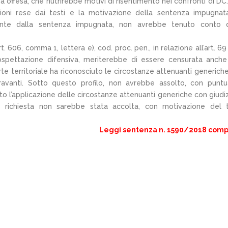
a offesa, che nutrirebbe motivi di risentimento nei confronti di DC.V
zioni rese dai testi e la motivazione della sentenza impugnat
tante dalla sentenza impugnata, non avrebbe tenuto conto 
t. 606, comma 1, lettera e), cod. proc. pen., in relazione all’art. 69
ospettazione difensiva, meriterebbe di essere censurata anch
te territoriale ha riconosciuto le circostanze attenuanti generich
ravanti. Sotto questo profilo, non avrebbe assolto, con puntua
to l’applicazione delle circostanze attenuanti generiche con giudiz
e richiesta non sarebbe stata accolta, con motivazione del 
Leggi sentenza n. 1590/2018 comp