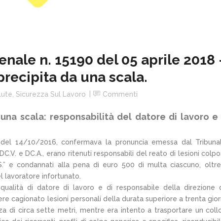
nale n. 15190 del 05 aprile 2018 
recipita da una scala.
lute
,
Sicurezza Sul Lavoro
Commenti
una scala: responsabilità del datore di lavoro e
 del 14/10/2016, confermava la pronuncia emessa dal Tribuna
C.V. e DC.A., erano ritenuti responsabili del reato di lesioni colpo
S.” e condannati alla pena di euro 500 di multa ciascuno, oltre
l lavoratore infortunato.
 qualità di datore di lavoro e di responsabile della direzione 
vere cagionato lesioni personali della durata superiore a trenta gior
zza di circa sette metri, mentre era intento a trasportare un coll