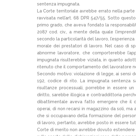
sentenza impugnata.
La Corte territoriale avrebbe errato nella parte 
ravvisata nell’art. 68 DPR 547/55. Sotto questo
primo grado, che aveva fondato la responsabilità
2087 cod. civ., a mente della quale l’imprendi
secondo la particolarità del lavoro, l’esperienza e
morale dei prestatori di lavoro. Nel caso di s
abnorme lavoratore, che comporterebbe l’appl
impugnata risulterebbe viziata, in quanto adot
ritenuto che il comportamento del lavoratore no
Secondo motivo: violazione di legge, ai sensi del
192, codice di rito. La impugnata sentenza s
risultanze processuali, porrebbe in essere un 
diritto, sarebbe illogica e contraddittoria perc
dibattimentale aveva fatto emergere che il dir
operai, di non recarsi in magazzino da soli, ma a
che si occupavano della formazione del persona
di lavoro, pertanto, avrebbe posto in essere tutt
Corte di merito non avrebbe dovuto estendere la 