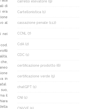
 alla
carrello elevatore
(9)
li di
i era
Cartellonistica
(1)
zione
vo al
cassazione penale
(112)
CCNL
(7)
i nei
CdA
(2)
 cod.
ofili
CDC
(1)
lità.
che,
certificazione prodotto
(6)
raneo
sione
certificazione verde
(5)
va in
ata).
chatGPT
(1)
 suo,
ma il
CNI
(1)
hiara
della
CNVVF
(5)