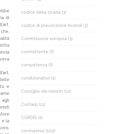
rebbe
codice della strada
(3)
na di
’art.
codice di prevenzione incendi
(3)
 che,
alità
Commissione europea
(3)
dotta
committente
(7)
uncia
aveva
competenza
(7)
’art.
condizionatori
(1)
delle
tto e
Consiglio dei ministri
(10)
esame
 agli
Contarp
(11)
nisti
atore
CORDIS
(2)
 e la
voro,
coronavirus
(102)