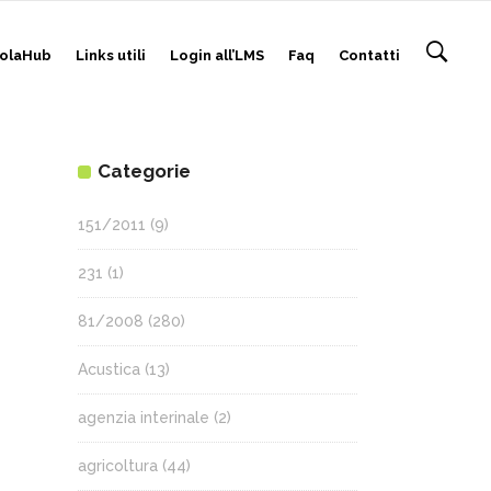
olaHub
Links utili
Login all’LMS
Faq
Contatti
Categorie
151/2011
(9)
231
(1)
81/2008
(280)
Acustica
(13)
agenzia interinale
(2)
agricoltura
(44)