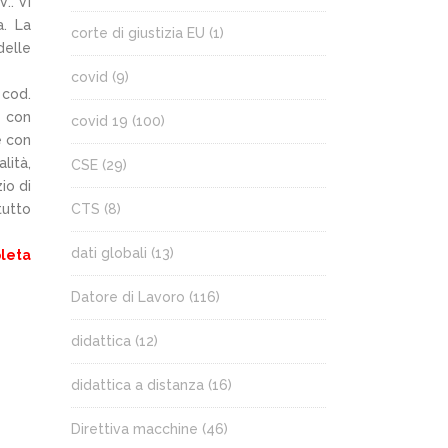
.. Vi
a. La
corte di giustizia EU
(1)
delle
covid
(9)
 cod.
e con
covid 19
(100)
e con
lità,
CSE
(29)
io di
tutto
CTS
(8)
dati globali
(13)
leta
Datore di Lavoro
(116)
didattica
(12)
didattica a distanza
(16)
Direttiva macchine
(46)