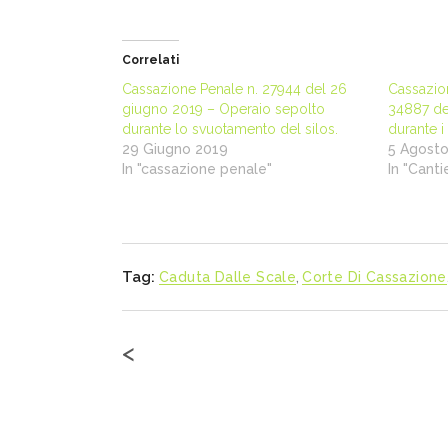
Correlati
Cassazione Penale n. 27944 del 26
Cassazion
giugno 2019 – Operaio sepolto
34887 del
durante lo svuotamento del silos.
durante i 
29 Giugno 2019
5 Agosto
In "cassazione penale"
In "Cantie
Tag:
Caduta Dalle Scale
,
Corte Di Cassazione
<