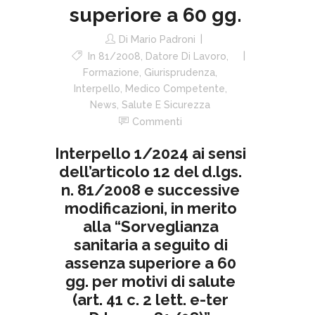
superiore a 60 gg.
Di
Mario Padroni
In
81/2008
,
Datore Di Lavoro
,
Formazione
,
Giurisprudenza
,
Interpello
,
Medico Competente
,
News
,
Salute E Sicurezza
Commenti
Interpello 1/2024 ai sensi
dell’articolo 12 del d.lgs.
n. 81/2008 e successive
modificazioni, in merito
alla “Sorveglianza
sanitaria a seguito di
assenza superiore a 60
gg. per motivi di salute
(art. 41 c. 2 lett. e-ter