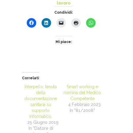
lavoro
Condividi:
Mi piace:
Correlati
Interpello: tenuta
Smart working e
della
nomina del Medico
documentazione
Competente
sanitaria su
4 Febbraio 2023
supporto
In "81/2008"
informatico.
25 Giugno 2019
In "Datore di