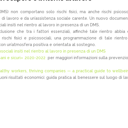
(DMS) non comportano solo rischi fisici, ma anche rischi psicosoc
o di lavoro e da un’assistenza sociale carente. Un nuovo documen
iali insiti nel rientro al lavoro in presenza di un DMS.
usione che tra i fattori essenziali, affinché tale rientro abbia 
rischi fisici e psicosociali, una programmazione di tale rientr
con un’atmosfera positiva e orientata al sostegno.
ociali insiti nel rientro al lavoro in presenza di un DMS
ani e sicuri» 2020-2022
per maggiori informazioni sulla prevenzi
althy workers, thriving companies — a practical guide to wellbei
oni risultati economici: guida pratica al benessere sul luogo di la