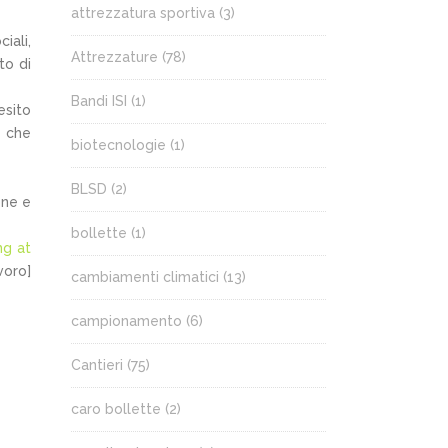
attrezzatura sportiva
(3)
iali,
Attrezzature
(78)
to di
Bandi ISI
(1)
esito
o che
biotecnologie
(1)
BLSD
(2)
one e
bollette
(1)
ng at
voro]
cambiamenti climatici
(13)
campionamento
(6)
Cantieri
(75)
caro bollette
(2)