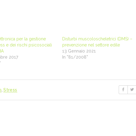
ttronica per la gestione
Disturbi muscoloscheletrici (DMS) –
ess e dei rischi psicosociali
prevenzione nel settore edile
HA
13 Gennaio 2021
bre 2017
In "81/2008"
"
o
,
Stress