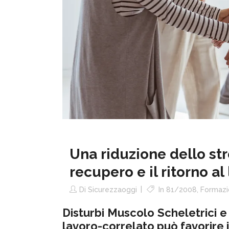
Una riduzione dello str
recupero e il ritorno al
Di
Sicurezzaoggi
In
81/2008
,
Formazi
Disturbi Muscolo Scheletrici e 
lavoro-correlato può favorire il