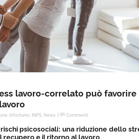
ess lavoro-correlato può favorire 
 lavoro
one
,
Infortunio
,
INPS
,
News
Commenti
rischi psicosociali: una riduzione dello st
 recupero e il ritorno al lavoro