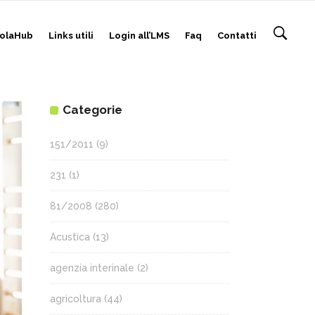
olaHub
Links utili
Login all’LMS
Faq
Contatti
Categorie
151/2011
(9)
231
(1)
81/2008
(280)
Acustica
(13)
agenzia interinale
(2)
agricoltura
(44)