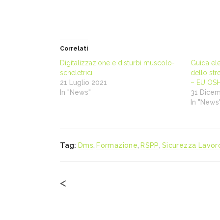
Correlati
Digitalizzazione e disturbi muscolo-
Guida ele
scheletrici
dello str
21 Luglio 2021
– EU OS
In "News"
31 Dicem
In "News
Tag:
Dms
,
Formazione
,
RSPP
,
Sicurezza Lavor
<