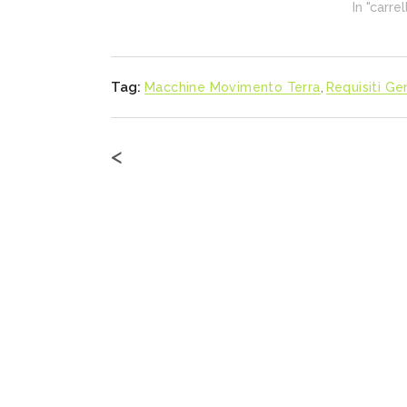
In "carre
Tag:
Macchine Movimento Terra
,
Requisiti Ge
<