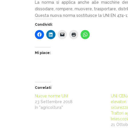
La norma si applica anche alle macchine der
dissodare, rompere, muovere, trasportare, distribu
Questa nuova norma sostituisce la UNI EN 474-1
Condividi:
Mi piace:
Correlati
Nuove norme UNI
UNI CEN/
23 Settembre 2018
elevatori 
In "agricoltura"
sicurezza
Trattori a
telescop
21 Ottob