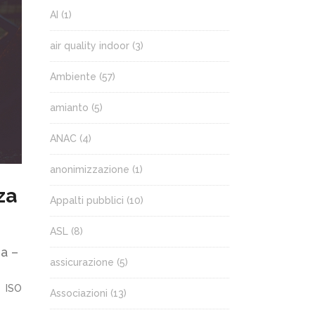
AI
(1)
air quality indoor
(3)
Ambiente
(57)
amianto
(5)
ANAC
(4)
anonimizzazione
(1)
za
Appalti pubblici
(10)
ASL
(8)
a –
assicurazione
(5)
N ISO
Associazioni
(13)