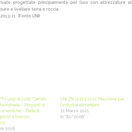
ivate progettate principalmente per l’uso con attrezzature a
ire e livellare terra e roccia.
:2013-11 (Fonte UNI)
TS 1459-8:2018. Carrelli
UNI EN 12463:2021: Macchine per
fuoristrada – Requisiti di
l’industria alimentare
 e verifiche – Parte 8:
21 Marzo 2021
gricoli a braccio
In "81/2008"
ico
re 2018