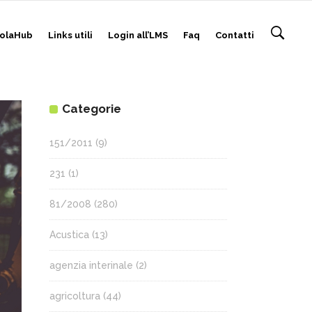
olaHub
Links utili
Login all’LMS
Faq
Contatti
Categorie
151/2011
(9)
231
(1)
81/2008
(280)
Acustica
(13)
agenzia interinale
(2)
agricoltura
(44)