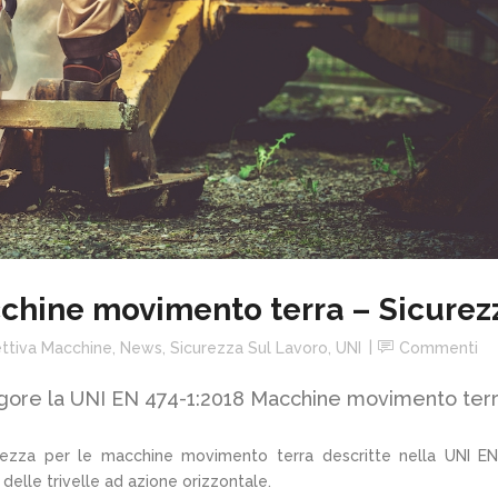
chine movimento terra – Sicurez
ettiva Macchine
,
News
,
Sicurezza Sul Lavoro
,
UNI
Commenti
vigore la UNI EN 474-1:2018 Macchine movimento terr
icurezza per le macchine movimento terra descritte nella UNI E
delle trivelle ad azione orizzontale.