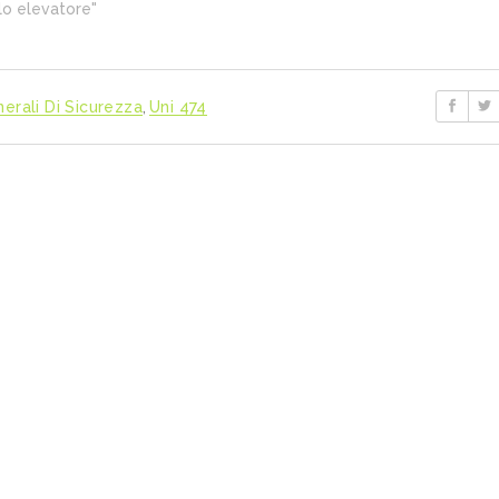
llo elevatore"
nerali Di Sicurezza
,
Uni 474