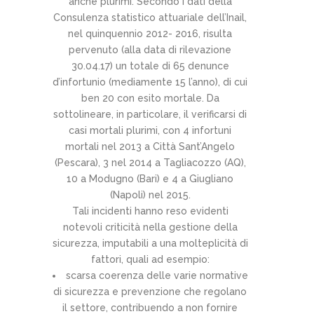
anche plurimi. Secondo i dati della
Consulenza statistico attuariale dell’Inail,
nel quinquennio 2012- 2016, risulta
pervenuto (alla data di rilevazione
30.04.17) un totale di 65 denunce
d’infortunio (mediamente 15 l’anno), di cui
ben 20 con esito mortale. Da
sottolineare, in particolare, il verificarsi di
casi mortali plurimi, con 4 infortuni
mortali nel 2013 a Città Sant’Angelo
(Pescara), 3 nel 2014 a Tagliacozzo (AQ),
10 a Modugno (Bari) e 4 a Giugliano
(Napoli) nel 2015.
Tali incidenti hanno reso evidenti
notevoli criticità nella gestione della
sicurezza, imputabili a una molteplicità di
fattori, quali ad esempio:
scarsa coerenza delle varie normative
di sicurezza e prevenzione che regolano
il settore, contribuendo a non fornire