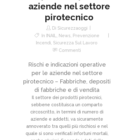
aziende nel settore
pirotecnico
Di
Sicurezzaoggi
In
INAIL
,
News
,
Prevenzione
Incendi
,
Sicurezza Sul Lavoro
Commenti
Rischi e indicazioni operative
per le aziende nel settore
pirotecnico – Fabbriche, depositi
di fabbriche e di vendita
Il settore dei prodotti pirotecnici,
sebbene costituisca un comparto
circoscritto, in termini di numero di
aziende e addetti, va sicuramente
annoverato tra quelli più rischiosi e nel
quale si sono verificati infortuni mortali,