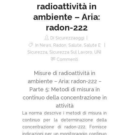
radioattività in
ambiente – Aria:
radon-222
Di
Sicurezzaoggi
In
News
,
Radon
,
Salute
,
Salute E
Sicurezza
,
Sicurezza Sul Lavoro
,
UNI
Commenti
Misure di radioattività in
ambiente – Aria: radon-222 –
Parte 5: Metodi di misura in
continuo della concentrazione in
attività
La norma descrive i metodi di misura in
continuo per la determinazione della
concentrazione di radon-222. Fornisce
indicazioni per un monitoraggio continuo