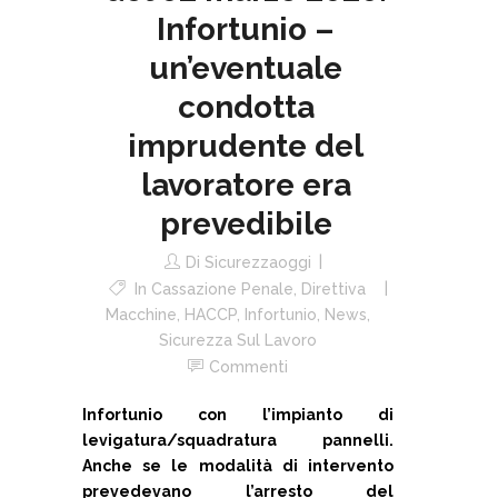
Infortunio –
un’eventuale
condotta
imprudente del
lavoratore era
prevedibile
Di
Sicurezzaoggi
In
Cassazione Penale
,
Direttiva
Macchine
,
HACCP
,
Infortunio
,
News
,
Sicurezza Sul Lavoro
Commenti
Infortunio con l’impianto di
levigatura/squadratura pannelli.
Anche se le modalità di intervento
prevedevano l’arresto del