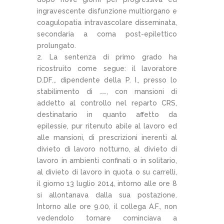
ingravescente disfunzione multiorgano e
coagulopatia intravascolare disseminata,
secondaria a coma post-epilettico
prolungato.
2. La sentenza di primo grado ha
ricostruito come segue: il lavoratore
D.DF.,. dipendente della P. I., presso lo
stabilimento di ……, con mansioni di
addetto al controllo nel reparto CRS,
destinatario in quanto affetto da
epilessie, pur ritenuto abile al lavoro ed
alle mansioni, di prescrizioni inerenti al
divieto di lavoro notturno, al divieto di
lavoro in ambienti confinati o in solitario,
al divieto di lavoro in quota o su carrelli,
il giorno 13 luglio 2014, intorno alle ore 8
si allontanava dalla sua postazione.
Intorno alle ore 9.00, il collega A.F., non
vedendolo tornare cominciava a