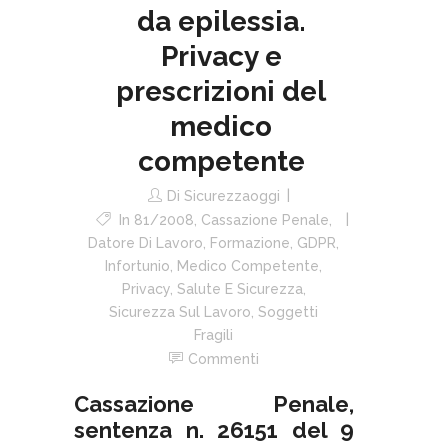
da epilessia.
Privacy e
prescrizioni del
medico
competente
Di
Sicurezzaoggi
In
81/2008
,
Cassazione Penale
,
Datore Di Lavoro
,
Formazione
,
GDPR
,
Infortunio
,
Medico Competente
,
Privacy
,
Salute E Sicurezza
,
Sicurezza Sul Lavoro
,
Soggetti
Fragili
Commenti
Cassazione Penale,
sentenza n. 26151 del 9