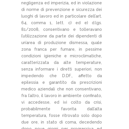
negligenza ed imperizia, ed in violazione
di norme di prevenzione e sicurezza dei
luoghi di lavoro ed in particolare dell’art.
64, comma 1, lett. c) ed e) d.lgs.
81/2008, consentivano e tolleravano
l’utilizzazione da parte dei dipendenti di
un’area di produzione dismessa, quale
zona franca per fumare, in pessime
condizioni igieniche e microclimatiche,
caratterizzata da alte temperature,
senza informare i diretti superiori, non
impedendo che D.DF., affetto da
epilessia e garantito da prescrizioni
medico aziendali che non consentivano,
fra l’altro, il lavoro in ambiente confinato,
vi accedesse, ed ivi colto da crisi,
probabilmente favorita dall’alta
temperatura, fosse ritrovato solo dopo
due ore, in stato di coma, decedendo
dopo nove giorni per progressiva ed