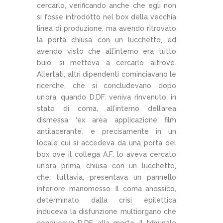
cercarlo, verificando anche che egli non
si fosse introdotto nel box della vecchia
linea di produzione, ma avendo ritrovato
la porta chiusa con un lucchetto, ed
avendo visto che all’interno era tutto
buio, si metteva a cercarlo altrove.
Allertati, altri dipendenti cominciavano le
ricerche, che si concludevano dopo
un’ora, quando D.DF. veniva rinvenuto, in
stato di coma, all’interno dell’area
dismessa ‘ex area applicazione film
antilacerante’, e precisamente in un
locale cui si accedeva da una porta del
box ove il collega A.F. lo aveva cercato
un’ora prima, chiusa con un lucchetto,
che, tuttavia, presentava un pannello
inferiore manomesso. Il coma anossico,
determinato dalla crisi epilettica
induceva la disfunzione multiorgano che
conduceva D.DF. alla morte. Il tribunale