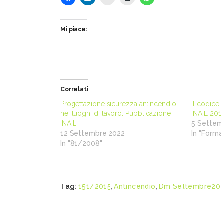
Mi piace:
Correlati
Progettazione sicurezza antincendio
Il codice
nei luoghi di lavoro. Pubblicazione
INAIL 201
INAIL
5 Sette
12 Settembre 2022
In "Form
In "81/2008"
Tag:
151/2015
,
Antincendio
,
Dm Settembre20