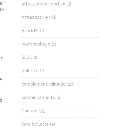
gli
attrezzatura sportiva
(3)
sto
Attrezzature
(78)
Bandi ISI
(1)
i
biotecnologie
(1)
BLSD
(2)
 9
bollette
(1)
15
cambiamenti climatici
(13)
campionamento
(6)
ad
Cantieri
(75)
caro bollette
(2)