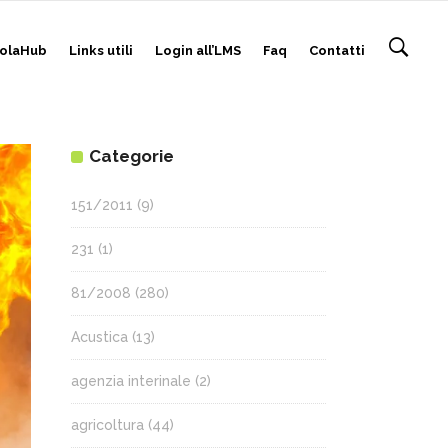
olaHub
Links utili
Login all’LMS
Faq
Contatti
Categorie
151/2011
(9)
231
(1)
81/2008
(280)
Acustica
(13)
agenzia interinale
(2)
agricoltura
(44)