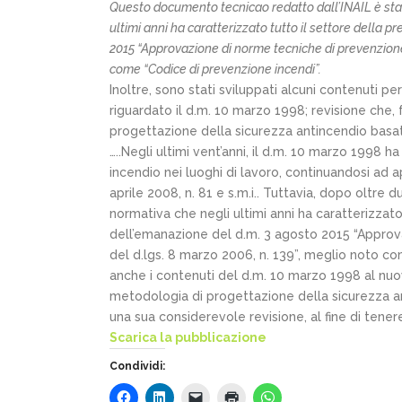
Questo documento tecnicao redatto dall’INAIL è stato
ultimi anni ha caratterizzato tutto il settore della 
2015 “Approvazione di norme tecniche di prevenzione in
come “Codice di prevenzione incendi”.
Inoltre, sono stati sviluppati alcuni contenuti p
riguardato il d.m. 10 marzo 1998; revisione che
progettazione della sicurezza antincendio basat
…..Negli ultimi vent’anni, il d.m. 10 marzo 1998 
incendio nei luoghi di lavoro, continuandosi ad a
aprile 2008, n. 81 e s.m.i.. Tuttavia, dopo oltr
normativa che negli ultimi anni ha caratterizzato
dell’emanazione del d.m. 3 agosto 2015 “Approvaz
del d.lgs. 8 marzo 2006, n. 139”, meglio noto co
anche i contenuti del d.m. 10 marzo 1998 al nu
metodologia di progettazione della sicurezza a
una sua considerevole revisione, al fine di tener
Scarica la pubblicazione
Condividi: