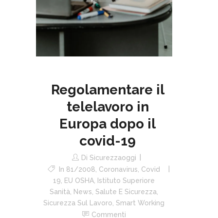
Regolamentare il
telelavoro in
Europa dopo il
covid-19
Di
Sicurezzaoggi
In
81/2008
,
Coronavirus
,
Covid
19
,
EU OSHA
,
Istituto Superiore
Sanità
,
News
,
Salute E Sicurezza
,
Sicurezza Sul Lavoro
,
Smart Working
Commenti