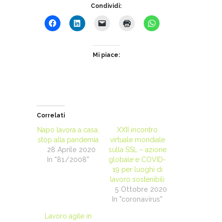
Condividi:
Mi piace:
Correlati
Napo lavora a casa,
XXII incontro
stop alla pandemia
virtuale mondiale
28 Aprile 2020
sulla SSL – azione
In "81/2008"
globale e COVID-
19 per luoghi di
lavoro sostenibili
5 Ottobre 2020
In "coronavirus"
Lavoro agile in