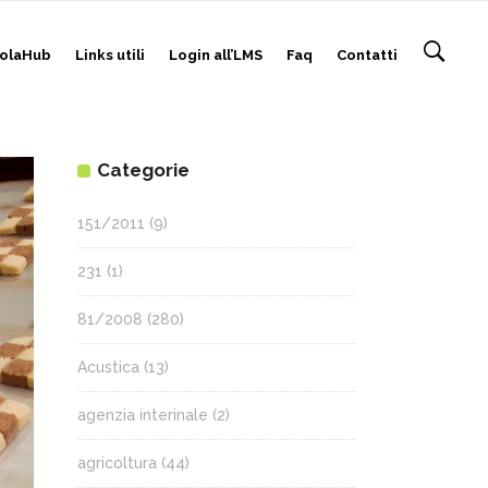
olaHub
Links utili
Login all’LMS
Faq
Contatti
Categorie
151/2011
(9)
231
(1)
81/2008
(280)
Acustica
(13)
agenzia interinale
(2)
agricoltura
(44)