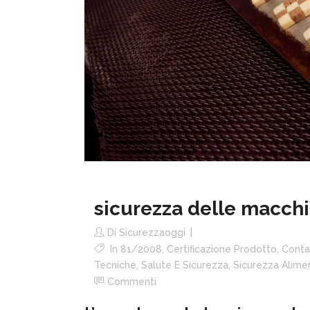
sicurezza delle macchi
Di
Sicurezzaoggi
In
81/2008
,
Certificazione Prodotto
,
Conta
Tecniche
,
Salute E Sicurezza
,
Sicurezza Alime
Commenti