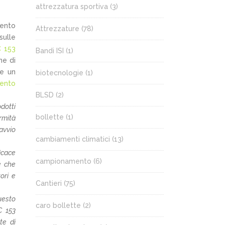
attrezzatura sportiva
(3)
mento
Attrezzature
(78)
sulle
 153
Bandi ISI
(1)
ne di
re un
biotecnologie
(1)
ento
BLSD
(2)
dotti
bollette
(1)
ormità
 avvio
cambiamenti climatici
(13)
icace
campionamento
(6)
e che
ori e
Cantieri
(75)
questo
caro bollette
(2)
C 153
te di