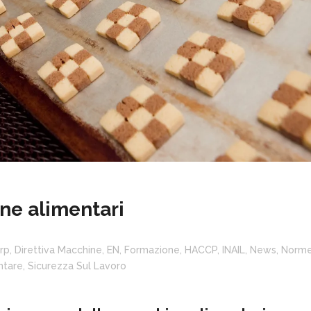
ne alimentari
rp
,
Direttiva Macchine
,
EN
,
Formazione
,
HACCP
,
INAIL
,
News
,
Norm
ntare
,
Sicurezza Sul Lavoro