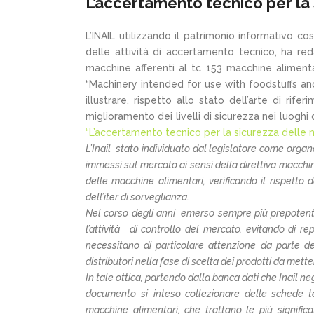
L’accertamento tecnico per la
L’INAIL utilizzando il patrimonio informativo c
delle attività di accertamento tecnico, ha re
macchine afferenti al tc 153 macchine alime
“Machinery intended for use with foodstuffs and 
illustrare, rispetto allo stato dell’arte di rif
miglioramento dei livelli di sicurezza nei luoghi
“L’accertamento tecnico per la sicurezza delle 
L’Inail stato individuato dal legislatore come orga
immessi sul mercato ai sensi della direttiva macchine
delle macchine alimentari, verificando il rispetto d
dell’iter di sorveglianza.
Nel corso degli anni emerso sempre più prepotent
l’attività di controllo del mercato, evitando di re
necessitano di particolare attenzione da parte dell
distributori nella fase di scelta dei prodotti da mette
In tale ottica, partendo dalla banca dati che Inail n
documento si inteso collezionare delle schede t
macchine alimentari, che trattano le più significat