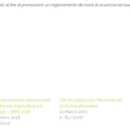
ili, al fine di promuovere un miglioramento dei livelli di sicurezza nei luo
 esposizione internazionale
UNI EN 12463:2021: Macchine per
ne per l’agricoltura e il
l’industria alimentare
ggio – EIMA 2018
21 Marzo 2021
embre 2018
In "81/2008"
oltura"