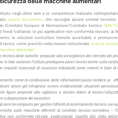
 sicurezza delle macchine alimentari
ostituito negli ultimi anni e le competenze maturate nell’espleta
dato
questo documento
, che raccoglie alcune schede tecniche 
ntari (Comitato Europeo di Normazione/Comitato tecnico
CEN/TC
feed) trattando le più significative non conformità rilevate, al fi
erimento, le soluzioni costruttive ritenute accettabili, e promuove
 di lavoro, come previsto nella mission istituzionale.
Scarica docum
macchine alimentari”
no tecnico delle autorità preposte alla sorveglianza del mercato dei pro
; in tale contesto l’Istituto predispone pareri tecnici anche sulla conf
ei requisiti essenziali di sicurezza individuati come carenti in fase di
emente come la condivisione delle informazioni possa rendere pi eff
plicare azioni già intraprese ovvero evidenziando situazioni pericolos
e figure preposte alla vigilanza, e aiutare datori di lavoro/utilizzat
re a disposizione dei lavoratori.
egli anni ha composto per gestire l’attività di accertamento tecnico, con 
ecniche sulle macchine afferenti al comitato tecnico normativo – T
ive non conformità rilevate, evidenziando, rispetto allo stato dell’ar