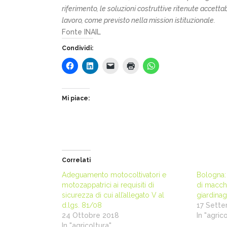
riferimento, le soluzioni costruttive ritenute accettab
lavoro, come previsto nella mission istituzionale.
Fonte INAIL
Condividi:
Mi piace:
Correlati
Adeguamento motocoltivatori e
Bologna:
motozappatrici ai requisiti di
di macchi
sicurezza di cui all’allegato V al
giardina
d.lgs. 81/08
17 Sett
24 Ottobre 2018
In "agric
In "agricoltura"