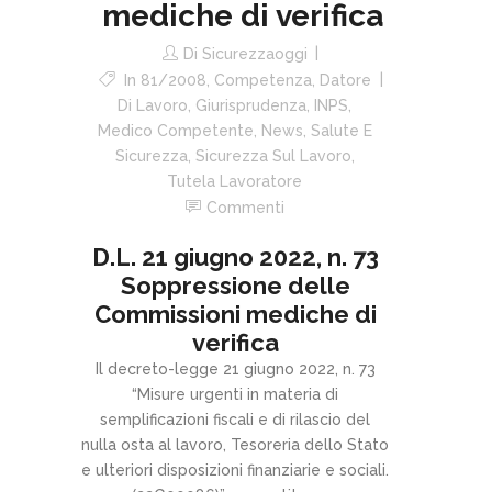
mediche di verifica
Di
Sicurezzaoggi
In
81/2008
,
Competenza
,
Datore
Di Lavoro
,
Giurisprudenza
,
INPS
,
Medico Competente
,
News
,
Salute E
Sicurezza
,
Sicurezza Sul Lavoro
,
Tutela Lavoratore
Commenti
D.L. 21 giugno 2022, n. 73
Soppressione delle
Commissioni mediche di
verifica
Il decreto-legge 21 giugno 2022, n. 73
“Misure urgenti in materia di
semplificazioni fiscali e di rilascio del
nulla osta al lavoro, Tesoreria dello Stato
e ulteriori disposizioni finanziarie e sociali.